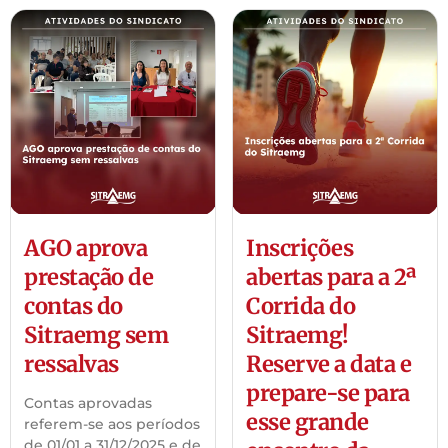
AGO aprova
Inscrições
prestação de
abertas para a 2ª
contas do
Corrida do
Sitraemg sem
Sitraemg!
ressalvas
Reserve a data e
prepare-se para
Contas aprovadas
esse grande
referem-se aos períodos
de 01/01 a 31/12/2025 e de