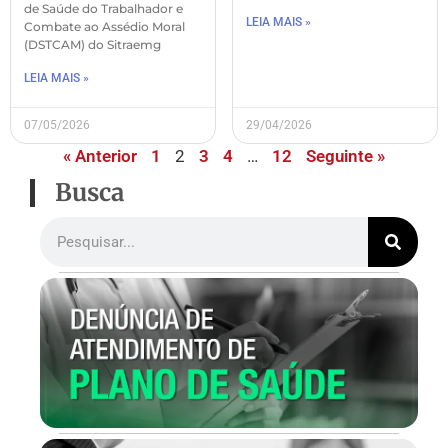
de Saúde do Trabalhador e
LEIA MAIS »
Combate ao Assédio Moral
(DSTCAM) do Sitraemg
LEIA MAIS »
07/05/2026
29/04/2026
« Anterior
1
2
3
4
…
12
Seguinte »
Busca