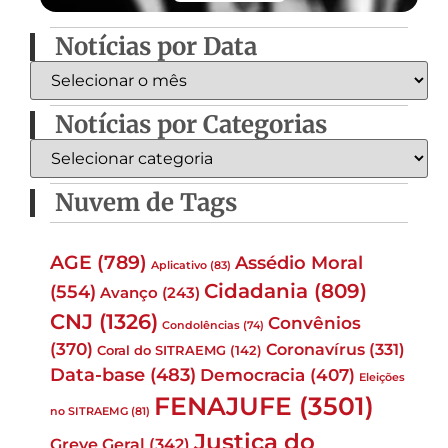
Notícias por Data
Notícias por Categorias
Nuvem de Tags
AGE
(789)
Assédio Moral
Aplicativo
(83)
Cidadania
(809)
(554)
Avanço
(243)
CNJ
(1326)
Convênios
Condolências
(74)
(370)
Coronavírus
(331)
Coral do SITRAEMG
(142)
Data-base
(483)
Democracia
(407)
Eleições
FENAJUFE
(3501)
no SITRAEMG
(81)
Justiça do
Greve Geral
(342)