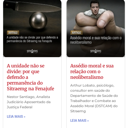
A unidade não se
Assédio moral e sua
divide: por que
relação com o
defendo a
neoliberalismo
permanência do
Arthur Lobato, psicólogo,
Sitraemg na Fenajufe
consultor em saúde do
Departamento de Saúde do
Nestor Santiago, Analista
Trabalhador e Combate ao
Judiciário Aposentado da
Assédio Moral (DSTCAM) do
Justiça Federal
Sitraemg
LEIA MAIS »
LEIA MAIS »