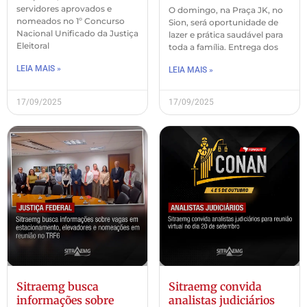
servidores aprovados e
O domingo, na Praça JK, no
nomeados no 1º Concurso
Sion, será oportunidade de
Nacional Unificado da Justiça
lazer e prática saudável para
Eleitoral
toda a família. Entrega dos
LEIA MAIS »
LEIA MAIS »
17/09/2025
17/09/2025
Sitraemg busca
Sitraemg convida
informações sobre
analistas judiciários