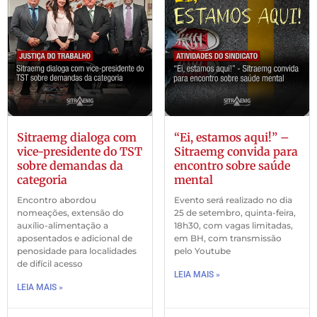
Sitraemg dialoga com
“Ei, estamos aqui!” –
vice-presidente do TST
Sitraemg convida para
sobre demandas da
encontro sobre saúde
categoria
mental
Encontro abordou
Evento será realizado no dia
nomeações, extensão do
25 de setembro, quinta-feira,
auxílio-alimentação a
18h30, com vagas limitadas,
aposentados e adicional de
em BH, com transmissão
penosidade para localidades
pelo Youtube
de difícil acesso
LEIA MAIS »
LEIA MAIS »