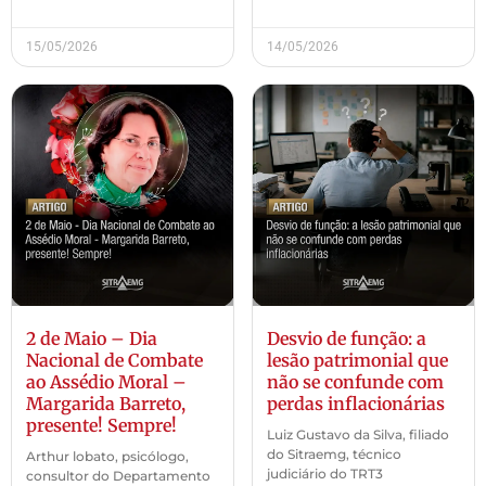
15/05/2026
14/05/2026
2 de Maio – Dia
Desvio de função: a
Nacional de Combate
lesão patrimonial que
ao Assédio Moral –
não se confunde com
Margarida Barreto,
perdas inflacionárias
presente! Sempre!
Luiz Gustavo da Silva, filiado
do Sitraemg, técnico
Arthur lobato, psicólogo,
judiciário do TRT3
consultor do Departamento