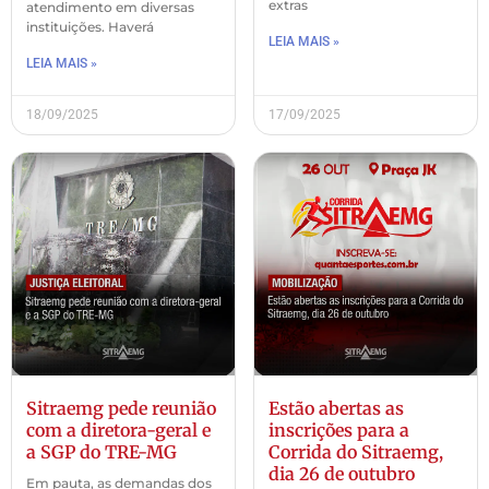
extras
atendimento em diversas
instituições. Haverá
LEIA MAIS »
LEIA MAIS »
18/09/2025
17/09/2025
Sitraemg pede reunião
Estão abertas as
com a diretora-geral e
inscrições para a
a SGP do TRE-MG
Corrida do Sitraemg,
dia 26 de outubro
Em pauta, as demandas dos