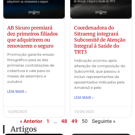
AB Sicuro premiará
Coordenadora do
dez primeiros filiados
Sitraemg integrará
que adquirirem ou
Subcomitê de Atenção
renovarem o seguro
Integral à Saúde do
TRT3
Promoção garante ensaio
fotográfico para as dez
Indicação ocorreu após
primeiras contratações de
alteração da composição do
cobertura e vale para os
Subcomitê, que passou a
meses de setembro e
incluir representantes de
outubro
aposentados indicados pela
Amatra3 e pelo
LEIA MAIS »
LEIA MAIS »
15/09/2025
15/09/2025
« Anterior
1
…
48
49
50
Seguinte »
Artigos