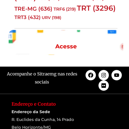
TRT
(3296)
TRE-MG
(636)
TRF6
(219)
TRT3
(432)
URV
(198)
Email
Acesse o seu email
Acesse
Acompanhe o Sitraemg nas redes
sociais
Endereço e Contato
Endereço da Sede
R. Euclides da Cunha, 14 Prado
Belo Horizonte/MG