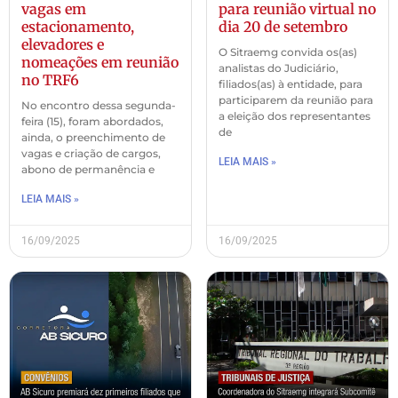
vagas em
para reunião virtual no
estacionamento,
dia 20 de setembro
elevadores e
O Sitraemg convida os(as)
nomeações em reunião
analistas do Judiciário,
no TRF6
filiados(as) à entidade, para
participarem da reunião para
No encontro dessa segunda-
a eleição dos representantes
feira (15), foram abordados,
de
ainda, o preenchimento de
vagas e criação de cargos,
LEIA MAIS »
abono de permanência e
LEIA MAIS »
16/09/2025
16/09/2025