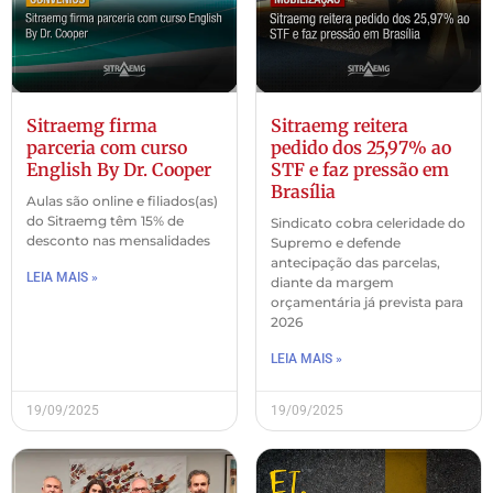
Sitraemg firma
Sitraemg reitera
parceria com curso
pedido dos 25,97% ao
English By Dr. Cooper
STF e faz pressão em
Brasília
Aulas são online e filiados(as)
do Sitraemg têm 15% de
Sindicato cobra celeridade do
desconto nas mensalidades
Supremo e defende
antecipação das parcelas,
LEIA MAIS »
diante da margem
orçamentária já prevista para
2026
LEIA MAIS »
19/09/2025
19/09/2025