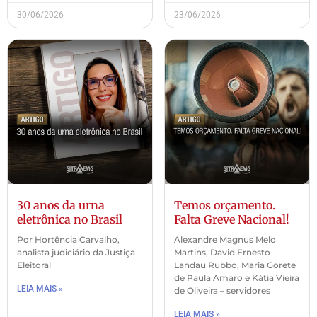
30/06/2026
23/06/2026
30 anos da urna
Temos orçamento.
eletrônica no Brasil
Falta Greve Nacional!
Por Hortência Carvalho,
Alexandre Magnus Melo
analista judiciário da Justiça
Martins, David Ernesto
Eleitoral
Landau Rubbo, Maria Gorete
de Paula Amaro e Kátia Vieira
LEIA MAIS »
de Oliveira – servidores
LEIA MAIS »