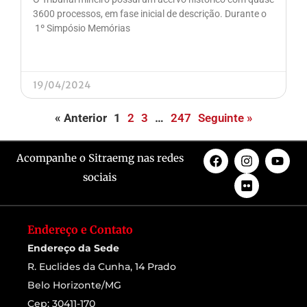
3600 processos, em fase inicial de descrição. Durante o
1º Simpósio Memórias
19/04/2024
« Anterior
1
2
3
…
247
Seguinte »
Acompanhe o Sitraemg nas redes
sociais
Endereço e Contato
Endereço da Sede
R. Euclides da Cunha, 14 Prado
Belo Horizonte/MG
Cep: 30411-170