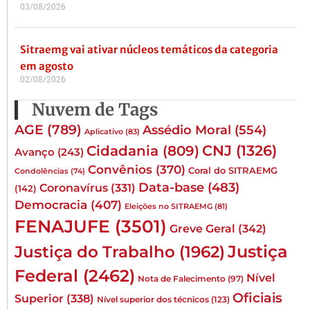
03/08/2026
Sitraemg vai ativar núcleos temáticos da categoria
em agosto
02/08/2026
Nuvem de Tags
AGE
(789)
Assédio Moral
(554)
Aplicativo
(83)
CNJ
(1326)
Cidadania
(809)
Avanço
(243)
Convênios
(370)
Coral do SITRAEMG
Condolências
(74)
Data-base
(483)
Coronavírus
(331)
(142)
Democracia
(407)
Eleições no SITRAEMG
(81)
FENAJUFE
(3501)
Greve Geral
(342)
Justiça
Justiça do Trabalho
(1962)
Federal
(2462)
Nível
Nota de Falecimento
(97)
Oficiais
Superior
(338)
Nível superior dos técnicos
(123)