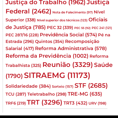
Justiça
Justiça do Trabalho
(1962)
Federal
(2462)
Nível
Nota de Falecimento
(97)
Oficiais
Superior
(338)
Nível superior dos técnicos
(123)
de Justiça
(785)
PEC 32
(339)
PEC 241
(121)
PEC 55
(92)
Previdência Social
(574)
Pé na
PEC 287/16
(228)
Quintos
(354)
Recomposição
Estrada
(296)
Reforma Administrativa
(578)
Salarial
(417)
Reforma da Previdência
(1002)
Reforma
Reunião
(3329)
Saúde
Trabalhista
(325)
SITRAEMG
(11173)
(1790)
STF
(2685)
Solidariedade
(384)
Sorteio
(157)
TRE-MG
(635)
TCU
(287)
Teletrabalho
(298)
TRT
(3296)
TRT3
(432)
TRF6
(219)
URV
(198)