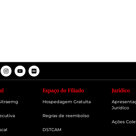
al
Espaço do Filiado
Jurídico
 Sitraemg
Hospedagem Gratuita
Apresenta
Jurídico
ecutiva
Regras de reembolso
Ações Cole
scal
DSTCAM