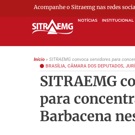
Acompanhe o Sitraemg nas redes socia
NOTÍCIAS
INSTITUCIONAL
Início
»
SITRAEMG convoca servidores para concen
BRASÍLIA
,
CÂMARA DOS DEPUTADOS
,
JUR
SITRAEMG con
para concent
Barbacena nes