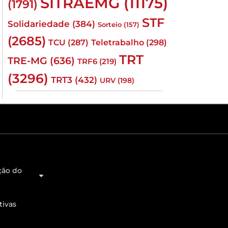
SITRAEMG
(11175)
(1791)
STF
Solidariedade
(384)
Sorteio
(157)
(2685)
TCU
(287)
Teletrabalho
(298)
TRT
TRE-MG
(636)
TRF6
(219)
(3296)
TRT3
(432)
URV
(198)
ção do
tivas