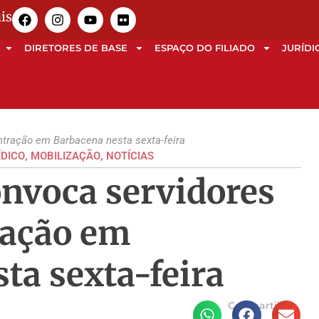
is
DIRETORES DE BASE
ESPAÇO DO FILIADO
JURÍDI
tração em Barbacena nesta sexta-feira
ÍDICO
,
MOBILIZAÇÃO
,
NOTÍCIAS
voca servidores
ração em
ta sexta-feira
Compartilhe