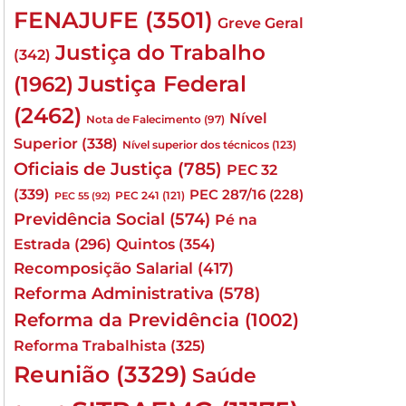
FENAJUFE
(3501)
Greve Geral
Justiça do Trabalho
(342)
Justiça Federal
(1962)
(2462)
Nível
Nota de Falecimento
(97)
Superior
(338)
Nível superior dos técnicos
(123)
Oficiais de Justiça
(785)
PEC 32
(339)
PEC 287/16
(228)
PEC 241
(121)
PEC 55
(92)
Previdência Social
(574)
Pé na
Quintos
(354)
Estrada
(296)
Recomposição Salarial
(417)
Reforma Administrativa
(578)
Reforma da Previdência
(1002)
Reforma Trabalhista
(325)
Reunião
(3329)
Saúde