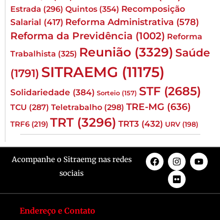
Quintos
(354)
Recomposição
Estrada
(296)
Reforma Administrativa
(578)
Salarial
(417)
Reforma da Previdência
(1002)
Reforma
Reunião
(3329)
Saúde
Trabalhista
(325)
SITRAEMG
(11175)
(1791)
STF
(2685)
Solidariedade
(384)
Sorteio
(157)
TRE-MG
(636)
TCU
(287)
Teletrabalho
(298)
TRT
(3296)
TRT3
(432)
TRF6
(219)
URV
(198)
Acompanhe o Sitraemg nas redes
sociais
Endereço e Contato