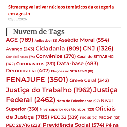
Sitraemg vai ativar núcleos temáticos da categoria
em agosto
02/08/2026
Nuvem de Tags
AGE
(789)
Assédio Moral
(554)
Aplicativo
(83)
CNJ
(1326)
Cidadania
(809)
Avanço
(243)
Convênios
(370)
Coral do SITRAEMG
Condolências
(74)
Data-base
(483)
Coronavírus
(331)
(142)
Democracia
(407)
Eleições no SITRAEMG
(81)
FENAJUFE
(3501)
Greve Geral
(342)
Justiça
Justiça do Trabalho
(1962)
Federal
(2462)
Nível
Nota de Falecimento
(97)
Oficiais
Superior
(338)
Nível superior dos técnicos
(123)
de Justiça
(785)
PEC 32
(339)
PEC 241
(121)
PEC 55
(92)
Previdência Social
(574)
Pé na
PEC 287/16
(228)