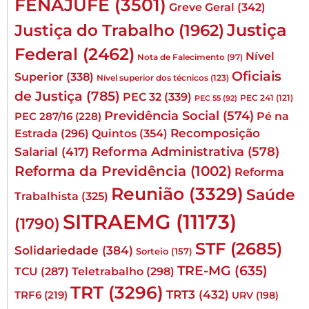
FENAJUFE
(3501)
Greve Geral
(342)
Justiça
Justiça do Trabalho
(1962)
Federal
(2462)
Nível
Nota de Falecimento
(97)
Oficiais
Superior
(338)
Nível superior dos técnicos
(123)
de Justiça
(785)
PEC 32
(339)
PEC 241
(121)
PEC 55
(92)
Previdência Social
(574)
Pé na
PEC 287/16
(228)
Quintos
(354)
Recomposição
Estrada
(296)
Reforma Administrativa
(578)
Salarial
(417)
Reforma da Previdência
(1002)
Reforma
Reunião
(3329)
Saúde
Trabalhista
(325)
SITRAEMG
(11173)
(1790)
STF
(2685)
Solidariedade
(384)
Sorteio
(157)
TRE-MG
(635)
TCU
(287)
Teletrabalho
(298)
TRT
(3296)
TRT3
(432)
TRF6
(219)
URV
(198)