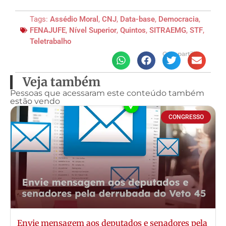
Tags:
Assédio Moral
,
CNJ
,
Data-base
,
Democracia
,
FENAJUFE
,
Nível Superior
,
Quintos
,
SITRAEMG
,
STF
,
Teletrabalho
Compartilhe
Veja também
Pessoas que acessaram este conteúdo também
estão vendo
CONGRESSO
Envie mensagem aos deputados e senadores pela