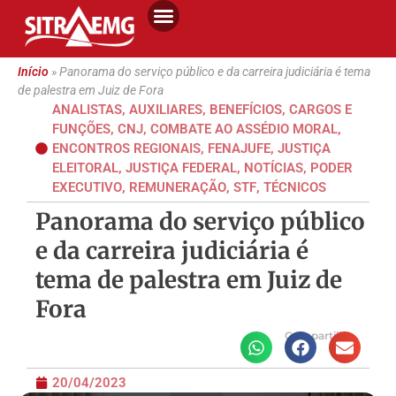
Início
»
Panorama do serviço público e da carreira judiciária é tema
de palestra em Juiz de Fora
ANALISTAS
,
AUXILIARES
,
BENEFÍCIOS
,
CARGOS E
FUNÇÕES
,
CNJ
,
COMBATE AO ASSÉDIO MORAL
,
ENCONTROS REGIONAIS
,
FENAJUFE
,
JUSTIÇA
ELEITORAL
,
JUSTIÇA FEDERAL
,
NOTÍCIAS
,
PODER
EXECUTIVO
,
REMUNERAÇÃO
,
STF
,
TÉCNICOS
Panorama do serviço público
e da carreira judiciária é
tema de palestra em Juiz de
Fora
Compartilhe
20/04/2023