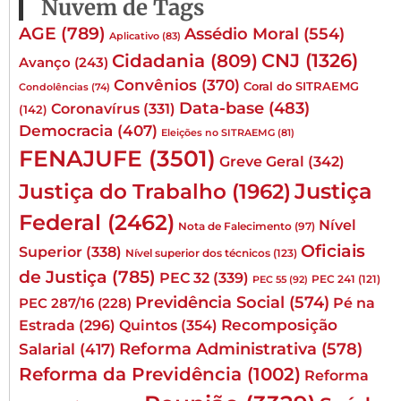
Nuvem de Tags
AGE
(789)
Assédio Moral
(554)
Aplicativo
(83)
CNJ
(1326)
Cidadania
(809)
Avanço
(243)
Convênios
(370)
Coral do SITRAEMG
Condolências
(74)
Data-base
(483)
Coronavírus
(331)
(142)
Democracia
(407)
Eleições no SITRAEMG
(81)
FENAJUFE
(3501)
Greve Geral
(342)
Justiça
Justiça do Trabalho
(1962)
Federal
(2462)
Nível
Nota de Falecimento
(97)
Oficiais
Superior
(338)
Nível superior dos técnicos
(123)
de Justiça
(785)
PEC 32
(339)
PEC 241
(121)
PEC 55
(92)
Previdência Social
(574)
Pé na
PEC 287/16
(228)
Quintos
(354)
Recomposição
Estrada
(296)
Reforma Administrativa
(578)
Salarial
(417)
Reforma da Previdência
(1002)
Reforma