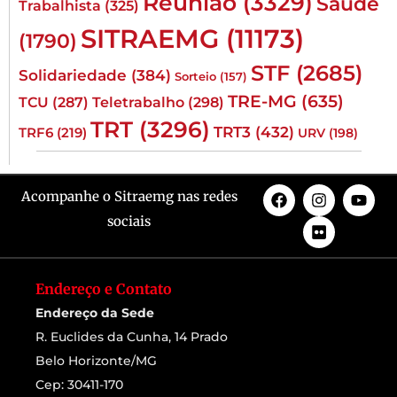
Reunião
(3329)
Saúde
Trabalhista
(325)
SITRAEMG
(11173)
(1790)
STF
(2685)
Solidariedade
(384)
Sorteio
(157)
TRE-MG
(635)
TCU
(287)
Teletrabalho
(298)
TRT
(3296)
TRT3
(432)
TRF6
(219)
URV
(198)
Acompanhe o Sitraemg nas redes
sociais
Endereço e Contato
Endereço da Sede
R. Euclides da Cunha, 14 Prado
Belo Horizonte/MG
Cep: 30411-170