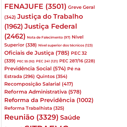
FENAJUFE
(3501)
Greve Geral
Justiça do Trabalho
(342)
Justiça Federal
(1962)
(2462)
Nível
Nota de Falecimento
(97)
Superior
(338)
Nível superior dos técnicos
(123)
Oficiais de Justiça
(785)
PEC 32
(339)
PEC 287/16
(228)
PEC 241
(121)
PEC 55
(92)
Previdência Social
(574)
Pé na
Quintos
(354)
Estrada
(296)
Recomposição Salarial
(417)
Reforma Administrativa
(578)
Reforma da Previdência
(1002)
Reforma Trabalhista
(325)
Reunião
(3329)
Saúde