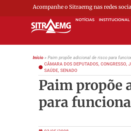
Acompanhe o Sitraemg nas redes socia
NOTÍCIAS
INSTITUCIONAL
Início
»
Paim propõe adicional de risco para funci
CÂMARA DOS DEPUTADOS
,
CONGRESSO
,
J
SAÚDE
,
SENADO
Paim propõe a
para funcion