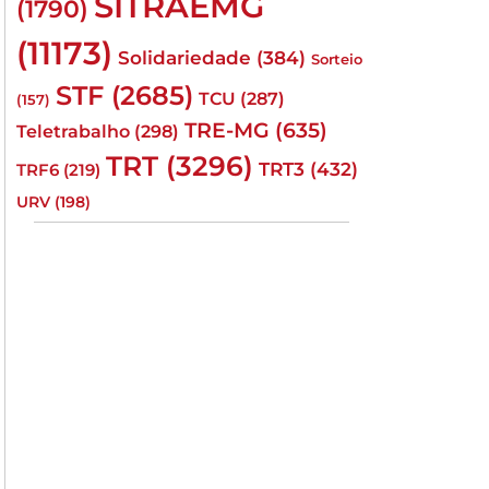
SITRAEMG
(1790)
(11173)
Solidariedade
(384)
Sorteio
STF
(2685)
TCU
(287)
(157)
TRE-MG
(635)
Teletrabalho
(298)
TRT
(3296)
TRT3
(432)
TRF6
(219)
URV
(198)