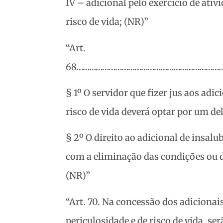
IV – adicional pelo exercício de ati
risco de vida; (NR)”
“Art.
68…………………………………………………………
§ 1º O servidor que fizer jus aos adi
risco de vida deverá optar por um del
§ 2º O direito ao adicional de insalu
com a eliminação das condições ou d
(NR)”
“Art. 70. Na concessão dos adicionai
periculosidade e de risco de vida, s