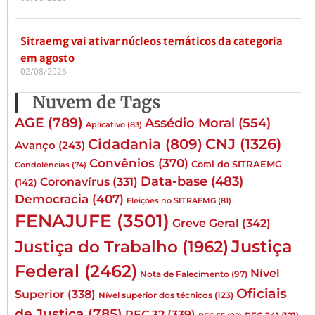
Sitraemg vai ativar núcleos temáticos da categoria
em agosto
02/08/2026
Nuvem de Tags
AGE
(789)
Assédio Moral
(554)
Aplicativo
(83)
CNJ
(1326)
Cidadania
(809)
Avanço
(243)
Convênios
(370)
Coral do SITRAEMG
Condolências
(74)
Data-base
(483)
Coronavírus
(331)
(142)
Democracia
(407)
Eleições no SITRAEMG
(81)
FENAJUFE
(3501)
Greve Geral
(342)
Justiça
Justiça do Trabalho
(1962)
Federal
(2462)
Nível
Nota de Falecimento
(97)
Oficiais
Superior
(338)
Nível superior dos técnicos
(123)
de Justiça
(785)
PEC 32
(339)