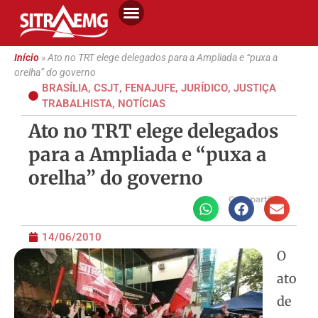
Início
»
Ato no TRT elege delegados para a Ampliada e “puxa a
orelha” do governo
BRASÍLIA
,
CSJT
,
FENAJUFE
,
JURÍDICO
,
JUSTIÇA
TRABALHISTA
,
NOTÍCIAS
Ato no TRT elege delegados
para a Ampliada e “puxa a
orelha” do governo
Compartilhe
14/06/2010
O
ato
de