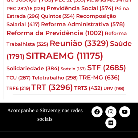
PEC 241
(121)
PEC 55
(92)
Previdência Social
(574)
Pé na
PEC 287/16
(228)
Quintos
(354)
Recomposição
Estrada
(296)
Reforma Administrativa
(578)
Salarial
(417)
Reforma da Previdência
(1002)
Reforma
Reunião
(3329)
Saúde
Trabalhista
(325)
SITRAEMG
(11175)
(1791)
STF
(2685)
Solidariedade
(384)
Sorteio
(157)
TRE-MG
(636)
TCU
(287)
Teletrabalho
(298)
TRT
(3296)
TRT3
(432)
TRF6
(219)
URV
(198)
Acompanhe o Sitraemg nas redes
sociais