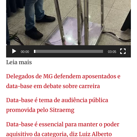
00:00
03:05
Leia mais
Delegados de MG defendem aposentados e
data-base em debate sobre carreira
Data-base é tema de audiência pública
promovida pelo Sitraemg
Data-base é essencial para manter o poder
aquisitivo da categoria, diz Luiz Alberto