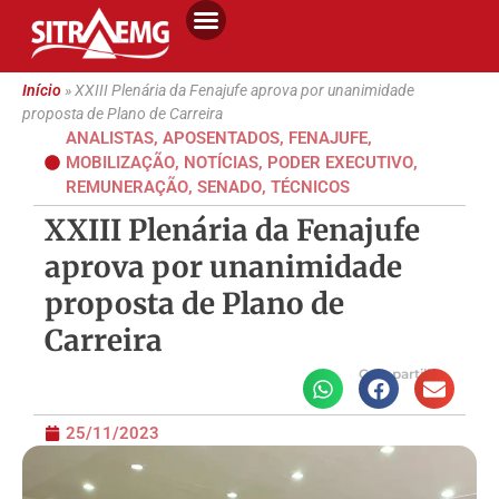
Início
»
XXIII Plenária da Fenajufe aprova por unanimidade
proposta de Plano de Carreira
ANALISTAS
,
APOSENTADOS
,
FENAJUFE
,
MOBILIZAÇÃO
,
NOTÍCIAS
,
PODER EXECUTIVO
,
REMUNERAÇÃO
,
SENADO
,
TÉCNICOS
XXIII Plenária da Fenajufe
aprova por unanimidade
proposta de Plano de
Carreira
Compartilhe
25/11/2023