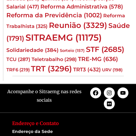
Reforma Administrativa
(578)
Salarial
(417)
Reforma da Previdência
(1002)
Reforma
Reunião
(3329)
Saúde
Trabalhista
(325)
SITRAEMG
(11175)
(1791)
STF
(2685)
Solidariedade
(384)
Sorteio
(157)
TRE-MG
(636)
TCU
(287)
Teletrabalho
(298)
TRT
(3296)
TRT3
(432)
TRF6
(219)
URV
(198)
Acompanhe o Sitraemg nas redes
sociais
Endereço e Contato
Endereço da Sede