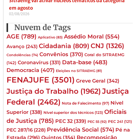
Sitraemg vai ativar núcleos temáticos da categoria
em agosto
02/08/2026
Nuvem de Tags
AGE
(789)
Assédio Moral
(554)
Aplicativo
(83)
CNJ
(1326)
Cidadania
(809)
Avanço
(243)
Convênios
(370)
Coral do SITRAEMG
Condolências
(74)
Data-base
(483)
Coronavírus
(331)
(142)
Democracia
(407)
Eleições no SITRAEMG
(81)
FENAJUFE
(3501)
Greve Geral
(342)
Justiça
Justiça do Trabalho
(1962)
Federal
(2462)
Nível
Nota de Falecimento
(97)
Oficiais
Superior
(338)
Nível superior dos técnicos
(123)
de Justiça
(785)
PEC 32
(339)
PEC 241
(121)
PEC 55
(92)
Previdência Social
(574)
Pé na
PEC 287/16
(228)
Quintos
(354)
Recomposição
Estrada
(296)