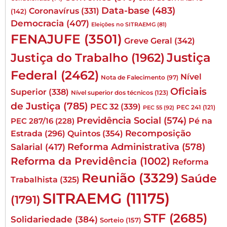
Data-base
(483)
Coronavírus
(331)
(142)
Democracia
(407)
Eleições no SITRAEMG
(81)
FENAJUFE
(3501)
Greve Geral
(342)
Justiça
Justiça do Trabalho
(1962)
Federal
(2462)
Nível
Nota de Falecimento
(97)
Oficiais
Superior
(338)
Nível superior dos técnicos
(123)
de Justiça
(785)
PEC 32
(339)
PEC 241
(121)
PEC 55
(92)
Previdência Social
(574)
Pé na
PEC 287/16
(228)
Quintos
(354)
Recomposição
Estrada
(296)
Reforma Administrativa
(578)
Salarial
(417)
Reforma da Previdência
(1002)
Reforma
Reunião
(3329)
Saúde
Trabalhista
(325)
SITRAEMG
(11175)
(1791)
STF
(2685)
Solidariedade
(384)
Sorteio
(157)