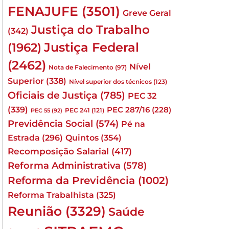
FENAJUFE
(3501)
Greve Geral
Justiça do Trabalho
(342)
Justiça Federal
(1962)
(2462)
Nível
Nota de Falecimento
(97)
Superior
(338)
Nível superior dos técnicos
(123)
Oficiais de Justiça
(785)
PEC 32
(339)
PEC 287/16
(228)
PEC 241
(121)
PEC 55
(92)
Previdência Social
(574)
Pé na
Quintos
(354)
Estrada
(296)
Recomposição Salarial
(417)
Reforma Administrativa
(578)
Reforma da Previdência
(1002)
Reforma Trabalhista
(325)
Reunião
(3329)
Saúde