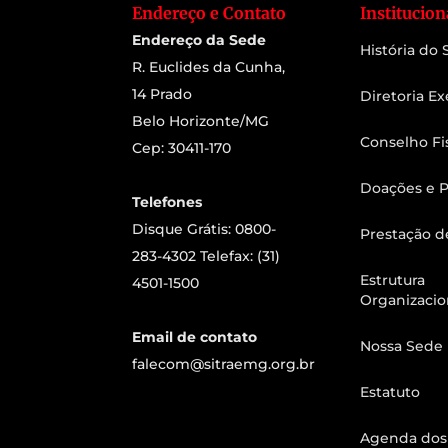
Endereço e Contato
Institucion
Endereço da Sede
História do
R. Euclides da Cunha,
14 Prado
Diretoria Ex
Belo Horizonte/MG
Conselho Fi
Cep: 30411-170
Doações e P
Telefones
Disque Grátis: 0800-
Prestação d
283-4302 Telefax: (31)
Estrutura
4501-1500
Organizacio
Email de contato
Nossa Sede
falecom@sitraemg.org.br
Estatuto
Agenda dos