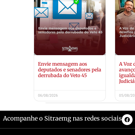
Envie mensagem aos
A Voz 
deputados e senadores pela
avanço
derrubada do Veto 45
iguald
Judiciá
06/08/2026
05/08/2
Acompanhe o Sitraemg nas redes sociais