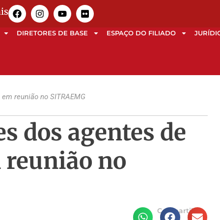
is
DIRETORES DE BASE
ESPAÇO DO FILIADO
JURÍDI
a em reunião no SITRAEMG
es dos agentes de
 reunião no
Compartilhe