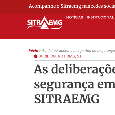
Acompanhe o Sitraemg nas redes socia
NOTÍCIAS
INSTITUCIONAL
Início
»
As deliberações dos agentes de seguranç
JURÍDICO
,
NOTÍCIAS
,
STF
As deliberaçõ
segurança em
SITRAEMG