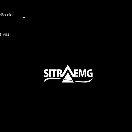
ção do
tivas