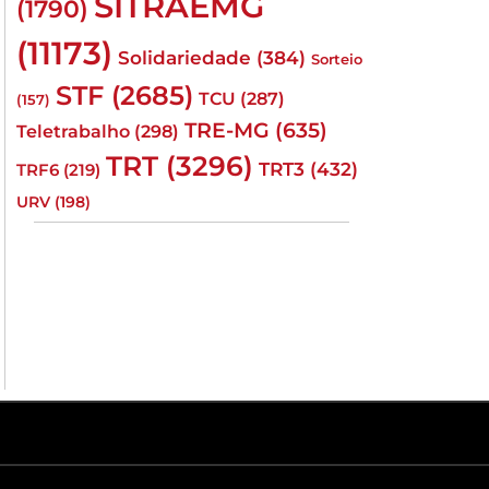
SITRAEMG
(1790)
(11173)
Solidariedade
(384)
Sorteio
STF
(2685)
TCU
(287)
(157)
TRE-MG
(635)
Teletrabalho
(298)
TRT
(3296)
TRT3
(432)
TRF6
(219)
URV
(198)