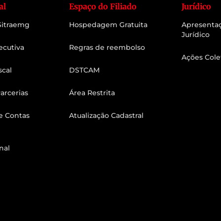
al
Espaço do Filiado
Jurídico
 Sitraemg
Hospedagem Gratuita
Apresenta
Jurídico
ecutiva
Regras de reembolso
Ações Cole
scal
DSTCAM
arcerias
Área Restrita
e Contas
Atualização Cadastral
nal