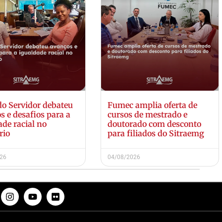
do Servidor debateu
Fumec amplia oferta de
s e desafios para a
cursos de mestrado e
ade racial no
doutorado com desconto
rio
para filiados do Sitraemg
026
04/08/2026