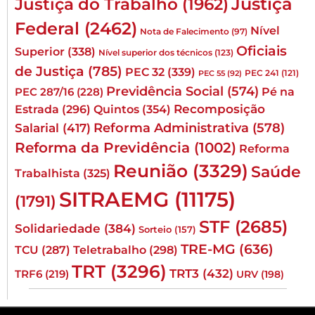
Justiça
Justiça do Trabalho
(1962)
Federal
(2462)
Nível
Nota de Falecimento
(97)
Oficiais
Superior
(338)
Nível superior dos técnicos
(123)
de Justiça
(785)
PEC 32
(339)
PEC 241
(121)
PEC 55
(92)
Previdência Social
(574)
Pé na
PEC 287/16
(228)
Quintos
(354)
Recomposição
Estrada
(296)
Reforma Administrativa
(578)
Salarial
(417)
Reforma da Previdência
(1002)
Reforma
Reunião
(3329)
Saúde
Trabalhista
(325)
SITRAEMG
(11175)
(1791)
STF
(2685)
Solidariedade
(384)
Sorteio
(157)
TRE-MG
(636)
TCU
(287)
Teletrabalho
(298)
TRT
(3296)
TRT3
(432)
TRF6
(219)
URV
(198)