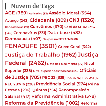
Nuvem de Tags
AGE
(789)
Assédio Moral
(554)
Aplicativo
(83)
CNJ
(1326)
Cidadania
(809)
Avanço
(243)
Convênios
(370)
Coral do SITRAEMG
Condolências
(74)
Data-base
(483)
Coronavírus
(331)
(142)
Democracia
(407)
Eleições no SITRAEMG
(81)
FENAJUFE
(3501)
Greve Geral
(342)
Justiça
Justiça do Trabalho
(1962)
Federal
(2462)
Nível
Nota de Falecimento
(97)
Oficiais
Superior
(338)
Nível superior dos técnicos
(123)
de Justiça
(785)
PEC 32
(339)
PEC 241
(121)
PEC 55
(92)
Previdência Social
(574)
Pé na
PEC 287/16
(228)
Quintos
(354)
Recomposição
Estrada
(296)
Reforma Administrativa
(578)
Salarial
(417)
Reforma da Previdência
(1002)
Reforma