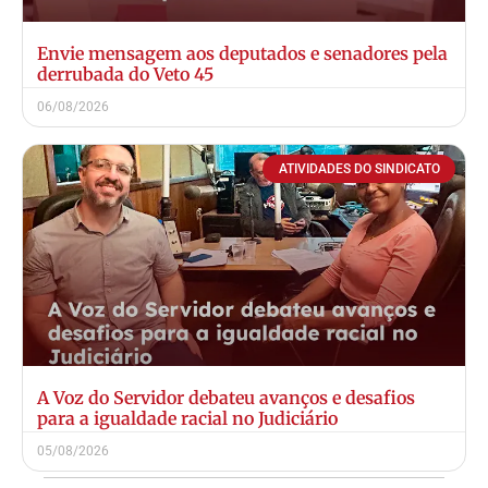
Envie mensagem aos deputados e senadores pela
derrubada do Veto 45
06/08/2026
ATIVIDADES DO SINDICATO
A Voz do Servidor debateu avanços e desafios
para a igualdade racial no Judiciário
05/08/2026