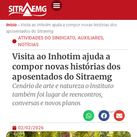
Início
»
Visita ao Inhotim ajuda a compor novas histórias dos
aposentados do Sitraemg
ATIVIDADES DO SINDICATO
,
AUXILIARES
,
NOTÍCIAS
Visita ao Inhotim ajuda a
compor novas histórias dos
aposentados do Sitraemg
Cenário de arte e natureza o Instituto
também foi lugar de reencontros,
conversas e novos planos
Compartilhe
02/02/2026