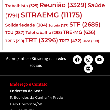
Reunião
(3329)
Saúde
Trabalhista
(325)
SITRAEMG
(11175)
(1791)
STF
(2685)
Solidariedade
(384)
Sorteio
(157)
TRE-MG
(636)
TCU
(287)
Teletrabalho
(298)
TRT
(3296)
TRT3
(432)
TRF6
(219)
URV
(198)
Acompanhe o Sitraemg nas redes
sociais
Endereço e Contato
Endereço da Sede
R. Euclides da Cunha, 14 Prado
Belo Horizonte/MG