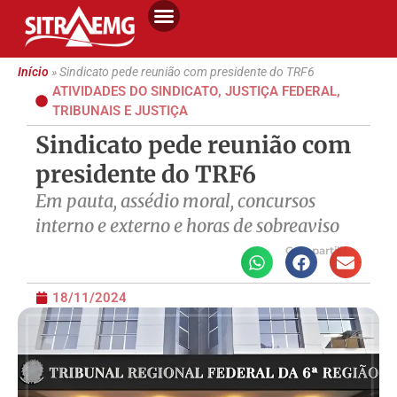
Início
»
Sindicato pede reunião com presidente do TRF6
ATIVIDADES DO SINDICATO
,
JUSTIÇA FEDERAL
,
TRIBUNAIS E JUSTIÇA
Sindicato pede reunião com
presidente do TRF6
Em pauta, assédio moral, concursos
interno e externo e horas de sobreaviso
Compartilhe
18/11/2024