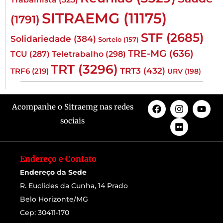
SITRAEMG
(11175)
(1791)
STF
(2685)
Solidariedade
(384)
Sorteio
(157)
TRE-MG
(636)
TCU
(287)
Teletrabalho
(298)
TRT
(3296)
TRT3
(432)
TRF6
(219)
URV
(198)
Acompanhe o Sitraemg nas redes
sociais
Endereço e Contato
Endereço da Sede
R. Euclides da Cunha, 14 Prado
Belo Horizonte/MG
Cep: 30411-170