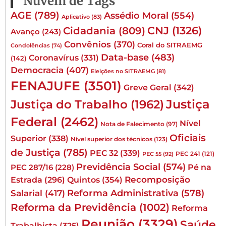
Nuvem de Tags
AGE
(789)
Assédio Moral
(554)
Aplicativo
(83)
CNJ
(1326)
Cidadania
(809)
Avanço
(243)
Convênios
(370)
Coral do SITRAEMG
Condolências
(74)
Data-base
(483)
Coronavírus
(331)
(142)
Democracia
(407)
Eleições no SITRAEMG
(81)
FENAJUFE
(3501)
Greve Geral
(342)
Justiça
Justiça do Trabalho
(1962)
Federal
(2462)
Nível
Nota de Falecimento
(97)
Oficiais
Superior
(338)
Nível superior dos técnicos
(123)
de Justiça
(785)
PEC 32
(339)
PEC 241
(121)
PEC 55
(92)
Previdência Social
(574)
Pé na
PEC 287/16
(228)
Quintos
(354)
Recomposição
Estrada
(296)
Reforma Administrativa
(578)
Salarial
(417)
Reforma da Previdência
(1002)
Reforma
Reunião
(3329)
Saúde
Trabalhista
(325)