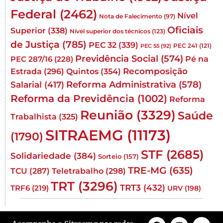
Federal
(2462)
Nível
Nota de Falecimento
(97)
Oficiais
Superior
(338)
Nível superior dos técnicos
(123)
de Justiça
(785)
PEC 32
(339)
PEC 241
(121)
PEC 55
(92)
Previdência Social
(574)
Pé na
PEC 287/16
(228)
Quintos
(354)
Recomposição
Estrada
(296)
Reforma Administrativa
(578)
Salarial
(417)
Reforma da Previdência
(1002)
Reforma
Reunião
(3329)
Saúde
Trabalhista
(325)
SITRAEMG
(11173)
(1790)
STF
(2685)
Solidariedade
(384)
Sorteio
(157)
TRE-MG
(635)
TCU
(287)
Teletrabalho
(298)
TRT
(3296)
TRT3
(432)
TRF6
(219)
URV
(198)