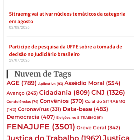
Sitraemg vai ativar núcleos temáticos da categoria
em agosto
02/08/2026
Participe de pesquisa da UFPE sobre a tomada de
decisão no Judiciário brasileiro
29/07/2026
Nuvem de Tags
AGE
(789)
Assédio Moral
(554)
Aplicativo
(83)
CNJ
(1326)
Cidadania
(809)
Avanço
(243)
Convênios
(370)
Coral do SITRAEMG
Condolências
(74)
Data-base
(483)
Coronavírus
(331)
(142)
Democracia
(407)
Eleições no SITRAEMG
(81)
FENAJUFE
(3501)
Greve Geral
(342)
Justiça
Justiça do Trabalho
(1962)