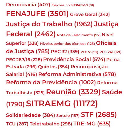
Democracia
(407)
Eleições no SITRAEMG
(81)
FENAJUFE
(3501)
Greve Geral
(342)
Justiça
Justiça do Trabalho
(1962)
Federal
(2462)
Nível
Nota de Falecimento
(97)
Oficiais
Superior
(338)
Nível superior dos técnicos
(123)
de Justiça
(785)
PEC 32
(339)
PEC 241
(121)
PEC 55
(92)
Previdência Social
(574)
Pé na
PEC 287/16
(228)
Quintos
(354)
Recomposição
Estrada
(296)
Reforma Administrativa
(578)
Salarial
(416)
Reforma da Previdência
(1002)
Reforma
Reunião
(3329)
Saúde
Trabalhista
(325)
SITRAEMG
(11172)
(1790)
STF
(2685)
Solidariedade
(384)
Sorteio
(157)
TRE-MG
(635)
TCU
(287)
Teletrabalho
(298)