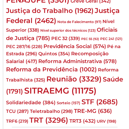
FENAJUFE
(3501)
Greve Geral
(342)
Justiça
Justiça do Trabalho
(1962)
Federal
(2462)
Nível
Nota de Falecimento
(97)
Oficiais
Superior
(338)
Nível superior dos técnicos
(123)
de Justiça
(785)
PEC 32
(339)
PEC 241
(121)
PEC 55
(92)
Previdência Social
(574)
Pé na
PEC 287/16
(228)
Quintos
(354)
Recomposição
Estrada
(296)
Reforma Administrativa
(578)
Salarial
(417)
Reforma da Previdência
(1002)
Reforma
Reunião
(3329)
Saúde
Trabalhista
(325)
SITRAEMG
(11175)
(1791)
STF
(2685)
Solidariedade
(384)
Sorteio
(157)
TRE-MG
(636)
TCU
(287)
Teletrabalho
(298)
TRT
(3296)
TRT3
(432)
TRF6
(219)
URV
(198)