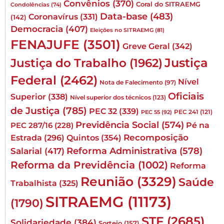
Convênios
(370)
Coral do SITRAEMG
Condolências
(74)
Data-base
(483)
Coronavírus
(331)
(142)
Democracia
(407)
Eleições no SITRAEMG
(81)
FENAJUFE
(3501)
Greve Geral
(342)
Justiça
Justiça do Trabalho
(1962)
Federal
(2462)
Nível
Nota de Falecimento
(97)
Oficiais
Superior
(338)
Nível superior dos técnicos
(123)
de Justiça
(785)
PEC 32
(339)
PEC 241
(121)
PEC 55
(92)
Previdência Social
(574)
Pé na
PEC 287/16
(228)
Quintos
(354)
Recomposição
Estrada
(296)
Reforma Administrativa
(578)
Salarial
(417)
Reforma da Previdência
(1002)
Reforma
Reunião
(3329)
Saúde
Trabalhista
(325)
SITRAEMG
(11173)
(1790)
STF
(2685)
Solidariedade
(384)
Sorteio
(157)