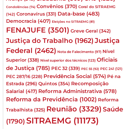
Convênios
(370)
Coral do SITRAEMG
Condolências
(74)
Data-base
(483)
Coronavírus
(331)
(142)
Democracia
(407)
Eleições no SITRAEMG
(81)
FENAJUFE
(3501)
Greve Geral
(342)
Justiça
Justiça do Trabalho
(1962)
Federal
(2462)
Nível
Nota de Falecimento
(97)
Oficiais
Superior
(338)
Nível superior dos técnicos
(123)
de Justiça
(785)
PEC 32
(339)
PEC 241
(121)
PEC 55
(92)
Previdência Social
(574)
Pé na
PEC 287/16
(228)
Quintos
(354)
Recomposição
Estrada
(296)
Reforma Administrativa
(578)
Salarial
(417)
Reforma da Previdência
(1002)
Reforma
Reunião
(3329)
Saúde
Trabalhista
(325)
SITRAEMG
(11173)
(1790)