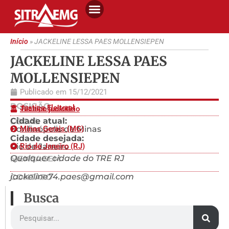
Início
»
JACKELINE LESSA PAES MOLLENSIEPEN
JACKELINE LESSA PAES
MOLLENSIEPEN
Publicado em
15/12/2021
POSIÇÃO
Justiça Eleitoral
Técnico judiciário
Cidade atual:
LOCAL
Bonfinópolis de Minas
Minas Gerais (MG)
Cidade desejada:
Rio de Janeiro
Rio de Janeiro (RJ)
Qualquer cidade do TRE RJ
MENSAGEM
jackeline74.paes@gmail.com
CONTATO
Busca