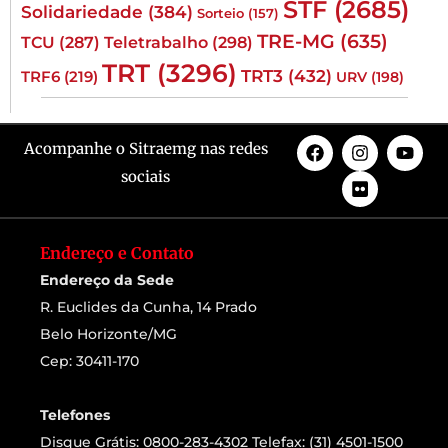
STF
(2685)
Solidariedade
(384)
Sorteio
(157)
TRE-MG
(635)
TCU
(287)
Teletrabalho
(298)
TRT
(3296)
TRT3
(432)
TRF6
(219)
URV
(198)
Acompanhe o Sitraemg nas redes
sociais
Endereço e Contato
Endereço da Sede
R. Euclides da Cunha, 14 Prado
Belo Horizonte/MG
Cep: 30411-170
Telefones
Disque Grátis: 0800-283-4302 Telefax: (31) 4501-1500