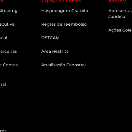
 Sitraemg
Hospedagem Gratuita
Apresenta
Jurídico
ecutiva
Regras de reembolso
Ações Cole
scal
DSTCAM
arcerias
Área Restrita
e Contas
Atualização Cadastral
nal
res