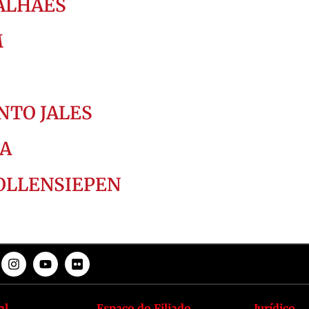
ALHÃES
M
NTO JALES
TA
MOLLENSIEPEN
al
Espaço do Filiado
Jurídico