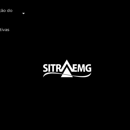
ção do
tivas