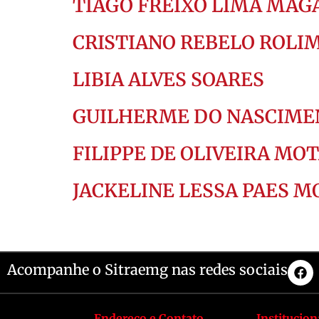
TIAGO FREIXO LIMA MAG
CRISTIANO REBELO ROLI
LIBIA ALVES SOARES
GUILHERME DO NASCIME
FILIPPE DE OLIVEIRA MO
JACKELINE LESSA PAES 
Acompanhe o Sitraemg nas redes sociais
Endereço e Contato
Institucion