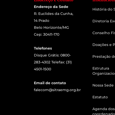
Endereço da Sede
História do
R. Euclides da Cunha,
14 Prado
Diretoria Ex
Belo Horizonte/MG
Conselho Fi
Cep: 30411-170
Doações e P
Telefones
Disque Grátis: 0800-
Prestação d
283-4302 Telefax: (31)
Estrutura
4501-1500
Organizacio
Email de contato
Nossa Sede
falecom@sitraemg.org.br
Estatuto
Agenda dos
coordenado