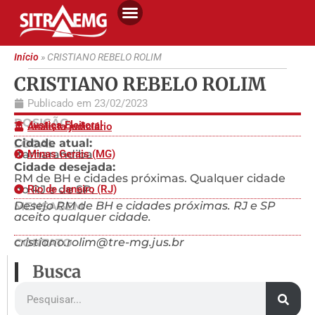
Início
»
CRISTIANO REBELO ROLIM
CRISTIANO REBELO ROLIM
Publicado em
23/02/2023
POSIÇÃO
Justiça Eleitoral
Analista judiciário
Cidade atual:
LOCAL
Itamarandiba
Minas Gerais (MG)
Cidade desejada:
RM de BH e cidades próximas. Qualquer cidade
do RJ e de SP.
Rio de Janeiro (RJ)
Desejo RM de BH e cidades próximas. RJ e SP
MENSAGEM
aceito qualquer cidade.
cristiano.rolim@tre-mg.jus.br
CONTATO
Busca