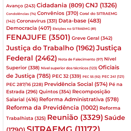
CNJ
(1326)
Cidadania
(809)
Avanço
(243)
Convênios
(370)
Coral do SITRAEMG
Condolências
(74)
Data-base
(483)
Coronavírus
(331)
(142)
Democracia
(407)
Eleições no SITRAEMG
(81)
FENAJUFE
(3501)
Greve Geral
(342)
Justiça
Justiça do Trabalho
(1962)
Federal
(2462)
Nível
Nota de Falecimento
(97)
Oficiais
Superior
(338)
Nível superior dos técnicos
(123)
de Justiça
(785)
PEC 32
(339)
PEC 241
(121)
PEC 55
(92)
Previdência Social
(574)
Pé na
PEC 287/16
(228)
Quintos
(354)
Recomposição
Estrada
(296)
Reforma Administrativa
(578)
Salarial
(416)
Reforma da Previdência
(1002)
Reforma
Reunião
(3329)
Saúde
Trabalhista
(325)
SITRAEMG
(11172)
(1790)