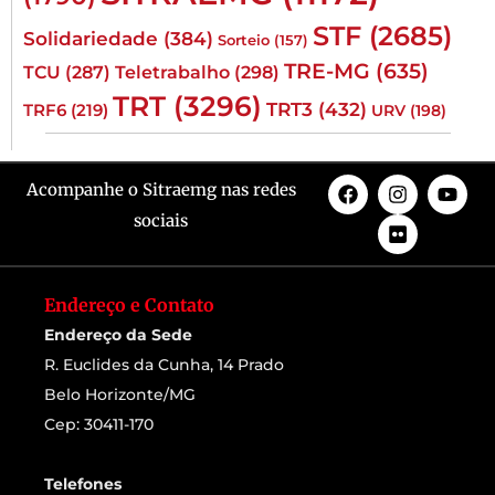
STF
(2685)
Solidariedade
(384)
Sorteio
(157)
TRE-MG
(635)
TCU
(287)
Teletrabalho
(298)
TRT
(3296)
TRT3
(432)
TRF6
(219)
URV
(198)
Acompanhe o Sitraemg nas redes
sociais
Endereço e Contato
Endereço da Sede
R. Euclides da Cunha, 14 Prado
Belo Horizonte/MG
Cep: 30411-170
Telefones