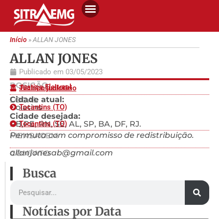
Início
»
ALLAN JONES
ALLAN JONES
Publicado em
03/05/2023
POSIÇÃO
Justiça Eleitoral
Técnico judiciário
Cidade atual:
LOCAL
Goiatins
Tocantins (TO)
Cidade desejada:
PB,PE, RN, SE, AL, SP, BA, DF, RJ.
Tocantins (TO)
Permuta com compromisso de redistribuição.
MENSAGEM
allanjonesab@gmail.com
CONTATO
Busca
Notícias por Data