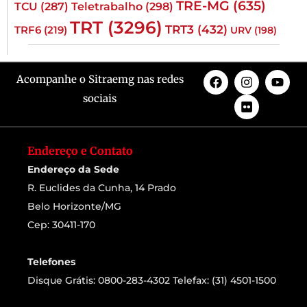
TRE-MG
(635)
TCU
(287)
Teletrabalho
(298)
TRT
(3296)
TRT3
(432)
TRF6
(219)
URV
(198)
Acompanhe o Sitraemg nas redes
sociais
Endereço e Contato
Endereço da Sede
R. Euclides da Cunha, 14 Prado
Belo Horizonte/MG
Cep: 30411-170
Telefones
Disque Grátis: 0800-283-4302 Telefax: (31) 4501-1500