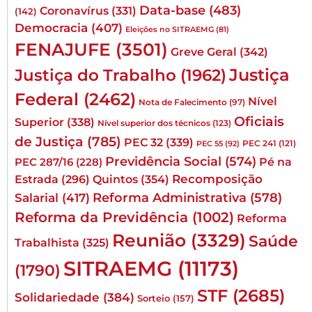
Data-base
(483)
Coronavírus
(331)
(142)
Democracia
(407)
Eleições no SITRAEMG
(81)
FENAJUFE
(3501)
Greve Geral
(342)
Justiça
Justiça do Trabalho
(1962)
Federal
(2462)
Nível
Nota de Falecimento
(97)
Oficiais
Superior
(338)
Nível superior dos técnicos
(123)
de Justiça
(785)
PEC 32
(339)
PEC 241
(121)
PEC 55
(92)
Previdência Social
(574)
Pé na
PEC 287/16
(228)
Quintos
(354)
Recomposição
Estrada
(296)
Reforma Administrativa
(578)
Salarial
(417)
Reforma da Previdência
(1002)
Reforma
Reunião
(3329)
Saúde
Trabalhista
(325)
SITRAEMG
(11173)
(1790)
STF
(2685)
Solidariedade
(384)
Sorteio
(157)