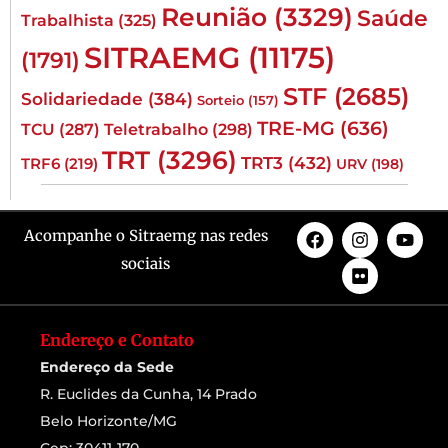
Reunião
(3329)
Saúde
Trabalhista
(325)
SITRAEMG
(11175)
(1791)
STF
(2685)
Solidariedade
(384)
Sorteio
(157)
TRE-MG
(636)
TCU
(287)
Teletrabalho
(298)
TRT
(3296)
TRT3
(432)
TRF6
(219)
URV
(198)
Acompanhe o Sitraemg nas redes
sociais
Endereço e Contato
Endereço da Sede
R. Euclides da Cunha, 14 Prado
Belo Horizonte/MG