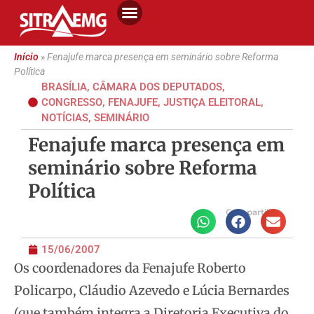
Início
»
Fenajufe marca presença em seminário sobre Reforma
Política
BRASÍLIA
,
CÂMARA DOS DEPUTADOS
,
CONGRESSO
,
FENAJUFE
,
JUSTIÇA ELEITORAL
,
NOTÍCIAS
,
SEMINÁRIO
Fenajufe marca presença em
seminário sobre Reforma
Política
Compartilhe
15/06/2007
Os coordenadores da Fenajufe Roberto
Policarpo, Cláudio Azevedo e Lúcia Bernardes
(que também integra a Diretoria Executiva do