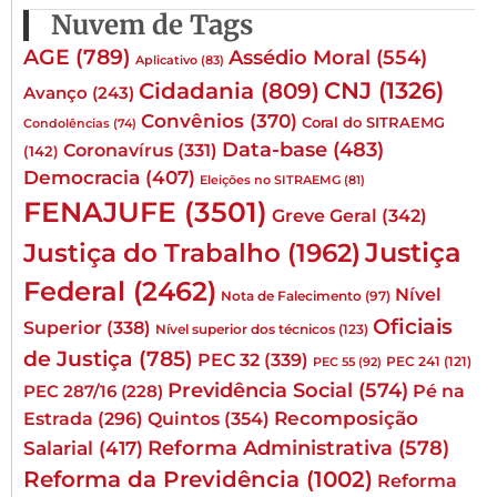
Nuvem de Tags
AGE
(789)
Assédio Moral
(554)
Aplicativo
(83)
CNJ
(1326)
Cidadania
(809)
Avanço
(243)
Convênios
(370)
Coral do SITRAEMG
Condolências
(74)
Data-base
(483)
Coronavírus
(331)
(142)
Democracia
(407)
Eleições no SITRAEMG
(81)
FENAJUFE
(3501)
Greve Geral
(342)
Justiça
Justiça do Trabalho
(1962)
Federal
(2462)
Nível
Nota de Falecimento
(97)
Oficiais
Superior
(338)
Nível superior dos técnicos
(123)
de Justiça
(785)
PEC 32
(339)
PEC 241
(121)
PEC 55
(92)
Previdência Social
(574)
Pé na
PEC 287/16
(228)
Quintos
(354)
Recomposição
Estrada
(296)
Reforma Administrativa
(578)
Salarial
(417)
Reforma da Previdência
(1002)
Reforma