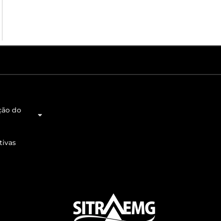
ção do
tivas