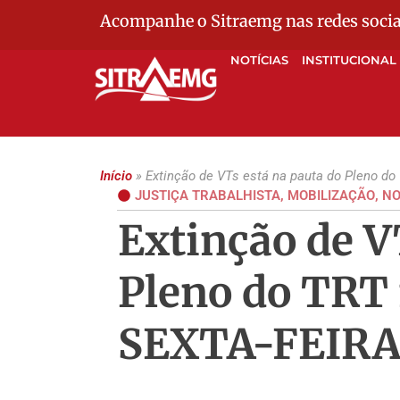
Acompanhe o Sitraemg nas redes socia
NOTÍCIAS
INSTITUCIONAL
Início
»
Extinção de VTs está na pauta do Pleno d
JUSTIÇA TRABALHISTA
,
MOBILIZAÇÃO
,
NO
Extinção de V
Pleno do TRT
SEXTA-FEIRA,