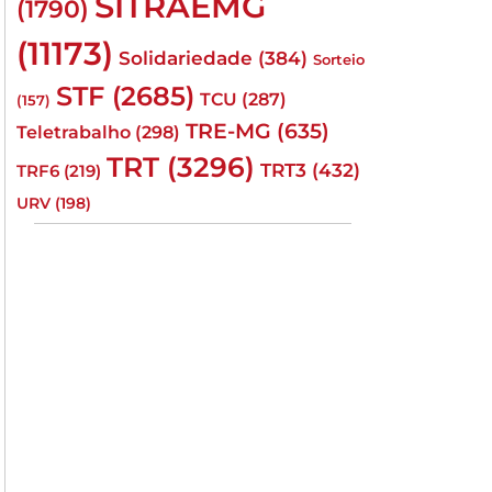
SITRAEMG
(1790)
(11173)
Solidariedade
(384)
Sorteio
STF
(2685)
TCU
(287)
(157)
TRE-MG
(635)
Teletrabalho
(298)
TRT
(3296)
TRT3
(432)
TRF6
(219)
URV
(198)