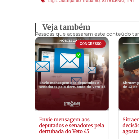
Tags:
Justiça do Trabalho
,
SITRAEMG
,
TRT
Veja também
Pessoas que acessaram este conteúdo t
CONGRESSO
Envie mensagem aos
Sitra
deputados e senadores pela
decisã
derrubada do Veto 45
agosto