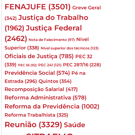
FENAJUFE
(3501)
Greve Geral
Justiça do Trabalho
(342)
Justiça Federal
(1962)
(2462)
Nível
Nota de Falecimento
(97)
Superior
(338)
Nível superior dos técnicos
(123)
Oficiais de Justiça
(785)
PEC 32
(339)
PEC 287/16
(228)
PEC 241
(121)
PEC 55
(92)
Previdência Social
(574)
Pé na
Quintos
(354)
Estrada
(296)
Recomposição Salarial
(417)
Reforma Administrativa
(578)
Reforma da Previdência
(1002)
Reforma Trabalhista
(325)
Reunião
(3329)
Saúde