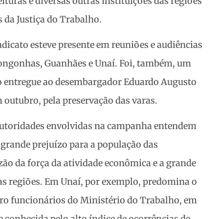
ituras e diversas outras instituições das regiões
 da Justiça do Trabalho.
ndicato esteve presente em reuniões e audiências
 Congonhas, Guanhães e Unaí. Foi, também, um
co entregue ao desembargador Eduardo Augusto
 outubro, pela preservação das varas.
e autoridades envolvidas na campanha entendem
 grande prejuízo para a população das
azão da força da atividade econômica e a grande
as regiões. Em Unaí, por exemplo, predomina o
tro funcionários do Ministério do Trabalho, em
conhecida pelo alto índice de ocorrências de