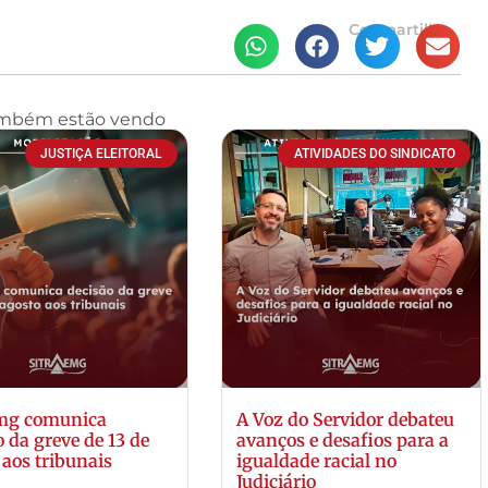
Compartilhe
ambém estão vendo
JUSTIÇA ELEITORAL
ATIVIDADES DO SINDICATO
emg comunica
A Voz do Servidor debateu
o da greve de 13 de
avanços e desafios para a
 aos tribunais
igualdade racial no
Judiciário