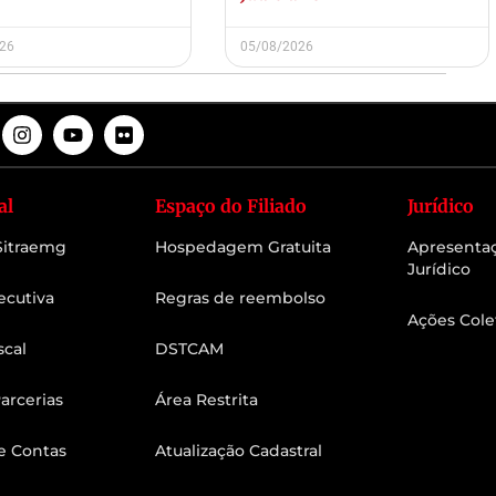
026
05/08/2026
al
Espaço do Filiado
Jurídico
 Sitraemg
Hospedagem Gratuita
Apresenta
Jurídico
ecutiva
Regras de reembolso
Ações Cole
scal
DSTCAM
arcerias
Área Restrita
e Contas
Atualização Cadastral