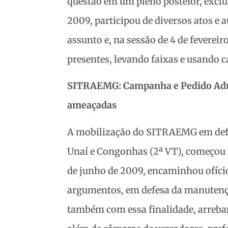
questão em um pleno posteior, excl
2009, participou de diversos atos e 
assunto e, na sessão de 4 de fevereir
presentes, levando faixas e usando c
SITRAEMG: Campanha e Pedido Adm
ameaçadas
A mobilização do SITRAEMG em defe
Unaí e Congonhas (2ª VT), começou t
de junho de 2009, encaminhou ofício
argumentos, em defesa da manutençã
também com essa finalidade, arreba