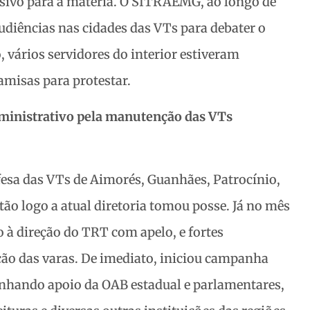
usivo para a matéria. O SITRAEMG, ao longo de
audiências nas cidades das VTs para debater o
o, vários servidores do interior estiveram
amisas para protestar.
inistrativo pela manutenção das VTs
sa das VTs de Aimorés, Guanhães, Patrocínio,
ão logo a atual diretoria tomou posse. Já no mês
 à direção do TRT com apelo, e fortes
o das varas. De imediato, iniciou campanha
nhando apoio da OAB estadual e parlamentares,