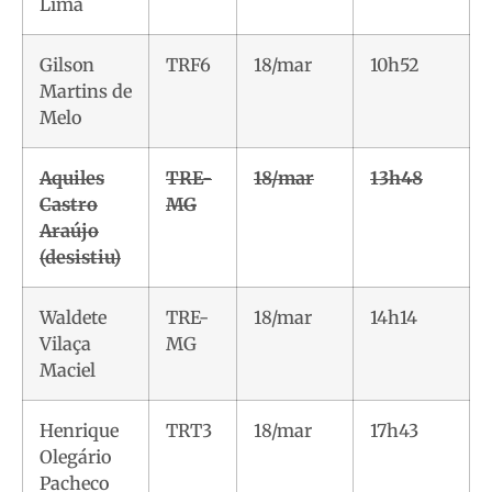
Lima
Gilson
TRF6
18/mar
10h52
Martins de
Melo
Aquiles
TRE-
18/mar
13h48
Castro
MG
Araújo
(desistiu)
Waldete
TRE-
18/mar
14h14
Vilaça
MG
Maciel
Henrique
TRT3
18/mar
17h43
Olegário
Pacheco