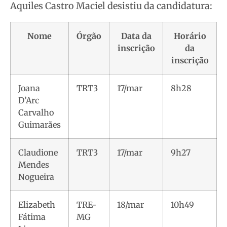
Aquiles Castro Maciel desistiu da candidatura:
Nome
Órgão
Data da
Horário
inscrição
da
inscrição
Joana
TRT3
17/mar
8h28
D’Arc
Carvalho
Guimarães
Claudione
TRT3
17/mar
9h27
Mendes
Nogueira
Elizabeth
TRE-
18/mar
10h49
Fátima
MG