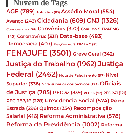
Nuvem de Tags
AGE
(789)
Assédio Moral
(554)
Aplicativo
(83)
CNJ
(1326)
Cidadania
(809)
Avanço
(243)
Convênios
(370)
Coral do SITRAEMG
Condolências
(74)
Data-base
(483)
Coronavírus
(331)
(142)
Democracia
(407)
Eleições no SITRAEMG
(81)
FENAJUFE
(3501)
Greve Geral
(342)
Justiça
Justiça do Trabalho
(1962)
Federal
(2462)
Nível
Nota de Falecimento
(97)
Oficiais
Superior
(338)
Nível superior dos técnicos
(123)
de Justiça
(785)
PEC 32
(339)
PEC 241
(121)
PEC 55
(92)
Previdência Social
(574)
Pé na
PEC 287/16
(228)
Quintos
(354)
Recomposição
Estrada
(296)
Reforma Administrativa
(578)
Salarial
(416)
Reforma da Previdência
(1002)
Reforma