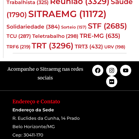
Reunião
(3329)
Saúde
Trabalhista
(325)
SITRAEMG
(11172)
(1790)
STF
(2685)
Solidariedade
(384)
Sorteio
(157)
TRE-MG
(635)
TCU
(287)
Teletrabalho
(298)
TRT
(3296)
TRT3
(432)
TRF6
(219)
URV
(198)
Acompanhe o Sitraemg nas redes
sociais
Endereço e Contato
Endereço da Sede
R. Euclides da Cunha, 14 Prado
Belo Horizonte/MG
Cep: 30411-170