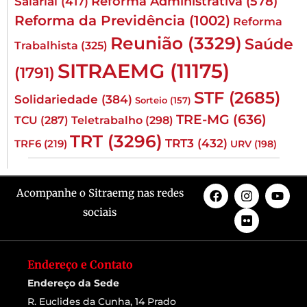
Reforma Administrativa
(578)
Salarial
(417)
Reforma da Previdência
(1002)
Reforma
Reunião
(3329)
Saúde
Trabalhista
(325)
SITRAEMG
(11175)
(1791)
STF
(2685)
Solidariedade
(384)
Sorteio
(157)
TRE-MG
(636)
TCU
(287)
Teletrabalho
(298)
TRT
(3296)
TRT3
(432)
TRF6
(219)
URV
(198)
Acompanhe o Sitraemg nas redes
sociais
Endereço e Contato
Endereço da Sede
R. Euclides da Cunha, 14 Prado