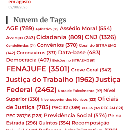
em agosto
02/08/2026
Nuvem de Tags
AGE
(789)
Assédio Moral
(554)
Aplicativo
(83)
CNJ
(1326)
Cidadania
(809)
Avanço
(243)
Convênios
(370)
Coral do SITRAEMG
Condolências
(74)
Data-base
(483)
Coronavírus
(331)
(142)
Democracia
(407)
Eleições no SITRAEMG
(81)
FENAJUFE
(3501)
Greve Geral
(342)
Justiça
Justiça do Trabalho
(1962)
Federal
(2462)
Nível
Nota de Falecimento
(97)
Oficiais
Superior
(338)
Nível superior dos técnicos
(123)
de Justiça
(785)
PEC 32
(339)
PEC 241
(121)
PEC 55
(92)
Previdência Social
(574)
Pé na
PEC 287/16
(228)
Quintos
(354)
Recomposição
Estrada
(296)