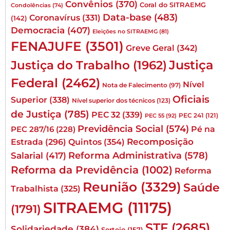
Convênios
(370)
Coral do SITRAEMG
Condolências
(74)
Data-base
(483)
Coronavírus
(331)
(142)
Democracia
(407)
Eleições no SITRAEMG
(81)
FENAJUFE
(3501)
Greve Geral
(342)
Justiça
Justiça do Trabalho
(1962)
Federal
(2462)
Nível
Nota de Falecimento
(97)
Oficiais
Superior
(338)
Nível superior dos técnicos
(123)
de Justiça
(785)
PEC 32
(339)
PEC 241
(121)
PEC 55
(92)
Previdência Social
(574)
Pé na
PEC 287/16
(228)
Quintos
(354)
Recomposição
Estrada
(296)
Reforma Administrativa
(578)
Salarial
(417)
Reforma da Previdência
(1002)
Reforma
Reunião
(3329)
Saúde
Trabalhista
(325)
SITRAEMG
(11175)
(1791)
STF
(2685)
Solidariedade
(384)
Sorteio
(157)