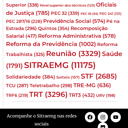
Oficiais
Superior
(338)
Nível superior dos técnicos
(123)
de Justiça
(785)
PEC 32
(339)
PEC 241
(121)
PEC 55
(92)
Previdência Social
(574)
Pé na
PEC 287/16
(228)
Quintos
(354)
Recomposição
Estrada
(296)
Reforma Administrativa
(578)
Salarial
(417)
Reforma da Previdência
(1002)
Reforma
Reunião
(3329)
Saúde
Trabalhista
(325)
SITRAEMG
(11175)
(1791)
STF
(2685)
Solidariedade
(384)
Sorteio
(157)
TRE-MG
(636)
TCU
(287)
Teletrabalho
(298)
TRT
(3296)
TRT3
(432)
TRF6
(219)
URV
(198)
Acompanhe o Sitraemg nas redes
sociais