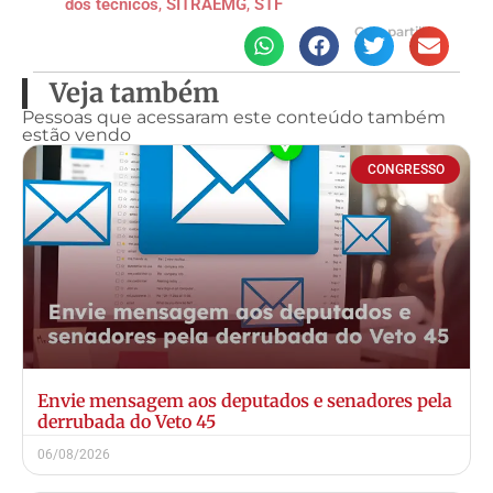
dos técnicos
,
SITRAEMG
,
STF
Compartilhe
Veja também
Pessoas que acessaram este conteúdo também
estão vendo
CONGRESSO
Envie mensagem aos deputados e senadores pela
derrubada do Veto 45
06/08/2026