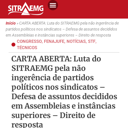
Início
»
CARTA ABERTA: Luta do SITRAEMG pela não ingerência de
partidos políticos nos sindicatos – Defesa de assuntos decididos
em Assembleias e instâncias superiores – Direito de resposta
CONGRESSO
,
FENAJUFE
,
NOTÍCIAS
,
STF
,
TÉCNICOS
CARTA ABERTA: Luta do
SITRAEMG pela não
ingerência de partidos
políticos nos sindicatos –
Defesa de assuntos decididos
em Assembleias e instâncias
superiores – Direito de
resposta