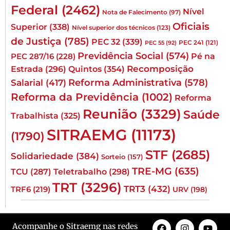
Federal
(2462)
Nível
Nota de Falecimento
(97)
Oficiais
Superior
(338)
Nível superior dos técnicos
(123)
de Justiça
(785)
PEC 32
(339)
PEC 241
(121)
PEC 55
(92)
Previdência Social
(574)
Pé na
PEC 287/16
(228)
Quintos
(354)
Recomposição
Estrada
(296)
Reforma Administrativa
(578)
Salarial
(417)
Reforma da Previdência
(1002)
Reforma
Reunião
(3329)
Saúde
Trabalhista
(325)
SITRAEMG
(11173)
(1790)
STF
(2685)
Solidariedade
(384)
Sorteio
(157)
TRE-MG
(635)
TCU
(287)
Teletrabalho
(298)
TRT
(3296)
TRT3
(432)
TRF6
(219)
URV
(198)
Acompanhe o Sitraemg nas redes