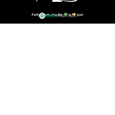
Feito com muito
e
por