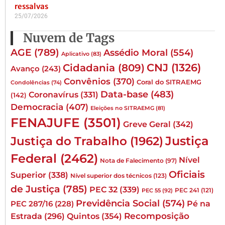
ressalvas
25/07/2026
Nuvem de Tags
AGE
(789)
Assédio Moral
(554)
Aplicativo
(83)
CNJ
(1326)
Cidadania
(809)
Avanço
(243)
Convênios
(370)
Coral do SITRAEMG
Condolências
(74)
Data-base
(483)
Coronavírus
(331)
(142)
Democracia
(407)
Eleições no SITRAEMG
(81)
FENAJUFE
(3501)
Greve Geral
(342)
Justiça
Justiça do Trabalho
(1962)
Federal
(2462)
Nível
Nota de Falecimento
(97)
Oficiais
Superior
(338)
Nível superior dos técnicos
(123)
de Justiça
(785)
PEC 32
(339)
PEC 241
(121)
PEC 55
(92)
Previdência Social
(574)
Pé na
PEC 287/16
(228)
Quintos
(354)
Recomposição
Estrada
(296)