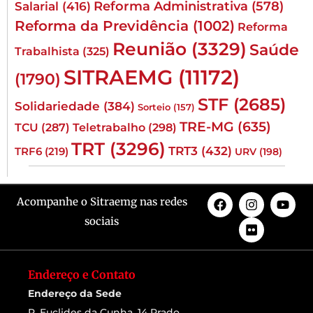
Reforma Administrativa
(578)
Salarial
(416)
Reforma da Previdência
(1002)
Reforma
Reunião
(3329)
Saúde
Trabalhista
(325)
SITRAEMG
(11172)
(1790)
STF
(2685)
Solidariedade
(384)
Sorteio
(157)
TRE-MG
(635)
TCU
(287)
Teletrabalho
(298)
TRT
(3296)
TRT3
(432)
TRF6
(219)
URV
(198)
Acompanhe o Sitraemg nas redes
sociais
Endereço e Contato
Endereço da Sede
R. Euclides da Cunha, 14 Prado