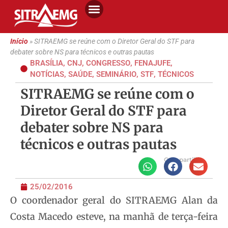
Início
»
SITRAEMG se reúne com o Diretor Geral do STF para
debater sobre NS para técnicos e outras pautas
BRASÍLIA
,
CNJ
,
CONGRESSO
,
FENAJUFE
,
NOTÍCIAS
,
SAÚDE
,
SEMINÁRIO
,
STF
,
TÉCNICOS
SITRAEMG se reúne com o
Diretor Geral do STF para
debater sobre NS para
técnicos e outras pautas
Compartilhe
25/02/2016
O coordenador geral do SITRAEMG Alan da
Costa Macedo esteve, na manhã de terça-feira