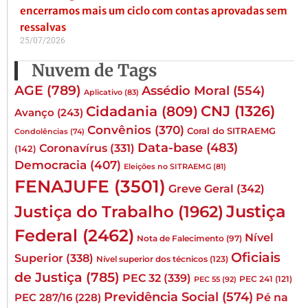
encerramos mais um ciclo com contas aprovadas sem
ressalvas
25/07/2026
Nuvem de Tags
AGE
(789)
Assédio Moral
(554)
Aplicativo
(83)
CNJ
(1326)
Cidadania
(809)
Avanço
(243)
Convênios
(370)
Coral do SITRAEMG
Condolências
(74)
Data-base
(483)
Coronavírus
(331)
(142)
Democracia
(407)
Eleições no SITRAEMG
(81)
FENAJUFE
(3501)
Greve Geral
(342)
Justiça
Justiça do Trabalho
(1962)
Federal
(2462)
Nível
Nota de Falecimento
(97)
Oficiais
Superior
(338)
Nível superior dos técnicos
(123)
de Justiça
(785)
PEC 32
(339)
PEC 241
(121)
PEC 55
(92)
Previdência Social
(574)
Pé na
PEC 287/16
(228)