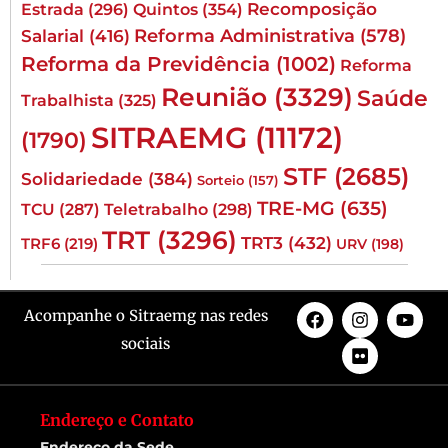
Quintos
(354)
Recomposição
Estrada
(296)
Reforma Administrativa
(578)
Salarial
(416)
Reforma da Previdência
(1002)
Reforma
Reunião
(3329)
Saúde
Trabalhista
(325)
SITRAEMG
(11172)
(1790)
STF
(2685)
Solidariedade
(384)
Sorteio
(157)
TRE-MG
(635)
TCU
(287)
Teletrabalho
(298)
TRT
(3296)
TRT3
(432)
TRF6
(219)
URV
(198)
Acompanhe o Sitraemg nas redes
sociais
Endereço e Contato
Endereço da Sede