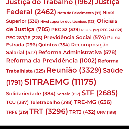
Justiça
Justiça do Trabalho
(1962)
Federal
(2462)
Nível
Nota de Falecimento
(97)
Oficiais
Superior
(338)
Nível superior dos técnicos
(123)
de Justiça
(785)
PEC 32
(339)
PEC 241
(121)
PEC 55
(92)
Previdência Social
(574)
Pé na
PEC 287/16
(228)
Quintos
(354)
Recomposição
Estrada
(296)
Reforma Administrativa
(578)
Salarial
(417)
Reforma da Previdência
(1002)
Reforma
Reunião
(3329)
Saúde
Trabalhista
(325)
SITRAEMG
(11175)
(1791)
STF
(2685)
Solidariedade
(384)
Sorteio
(157)
TRE-MG
(636)
TCU
(287)
Teletrabalho
(298)
TRT
(3296)
TRT3
(432)
TRF6
(219)
URV
(198)