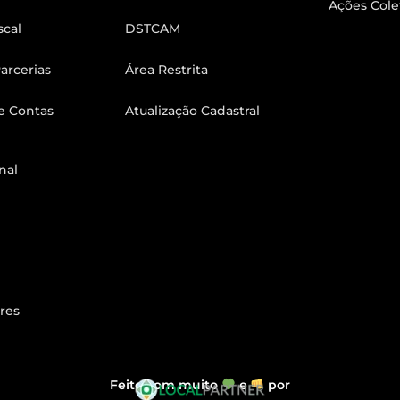
Ações Cole
scal
DSTCAM
arcerias
Área Restrita
e Contas
Atualização Cadastral
nal
res
Feito com muito
e
por