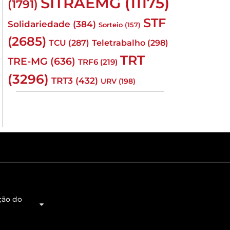
SITRAEMG
(11175)
(1791)
STF
Solidariedade
(384)
Sorteio
(157)
(2685)
TCU
(287)
Teletrabalho
(298)
TRT
TRE-MG
(636)
TRF6
(219)
(3296)
TRT3
(432)
URV
(198)
ção do