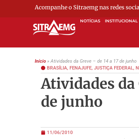
Acompanhe o Sitraemg nas redes socia
NOTÍCIAS
INSTITUCIONAL
Início
»
Atividades da Greve – de 14 a 17 de junho
BRASÍLIA
,
FENAJUFE
,
JUSTIÇA FEDERAL
,
N
Atividades da 
de junho
11/06/2010