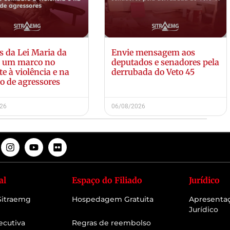
s da Lei Maria da
Envie mensagem aos
: um marco no
deputados e senadores pela
e à violência e na
derrubada do Veto 45
o de agressores
026
06/08/2026
al
Espaço do Filiado
Jurídico
 Sitraemg
Hospedagem Gratuita
Apresenta
Jurídico
ecutiva
Regras de reembolso