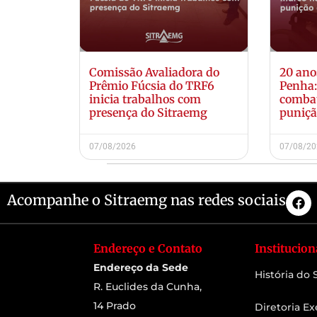
Comissão Avaliadora do
20 ano
Prêmio Fúcsia do TRF6
Penha
inicia trabalhos com
combat
presença do Sitraemg
puniçã
07/08/2026
07/08/2
Acompanhe o Sitraemg nas redes sociais
Endereço e Contato
Institucion
Endereço da Sede
História do
R. Euclides da Cunha,
14 Prado
Diretoria Ex