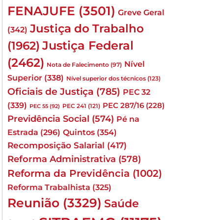
FENAJUFE
(3501)
Greve Geral
Justiça do Trabalho
(342)
Justiça Federal
(1962)
(2462)
Nível
Nota de Falecimento
(97)
Superior
(338)
Nível superior dos técnicos
(123)
Oficiais de Justiça
(785)
PEC 32
(339)
PEC 287/16
(228)
PEC 241
(121)
PEC 55
(92)
Previdência Social
(574)
Pé na
Quintos
(354)
Estrada
(296)
Recomposição Salarial
(417)
Reforma Administrativa
(578)
Reforma da Previdência
(1002)
Reforma Trabalhista
(325)
Reunião
(3329)
Saúde