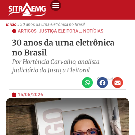
Início
»
30 anos da urna eletrônica no Brasil
ARTIGOS
,
JUSTIÇA ELEITORAL
,
NOTÍCIAS
30 anos da urna eletrônica
no Brasil
Por Hortência Carvalho, analista
judiciário da Justiça Eleitoral
Compartilhe
15/05/2026