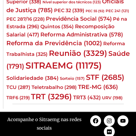
Oficiais
Superior
(338)
Nível superior dos técnicos
(123)
de Justiça
(785)
PEC 32
(339)
PEC 241
(121)
PEC 55
(92)
Previdência Social
(574)
Pé na
PEC 287/16
(228)
Quintos
(354)
Recomposição
Estrada
(296)
Reforma Administrativa
(578)
Salarial
(417)
Reforma da Previdência
(1002)
Reforma
Reunião
(3329)
Saúde
Trabalhista
(325)
SITRAEMG
(11175)
(1791)
STF
(2685)
Solidariedade
(384)
Sorteio
(157)
TRE-MG
(636)
TCU
(287)
Teletrabalho
(298)
TRT
(3296)
TRT3
(432)
TRF6
(219)
URV
(198)
Acompanhe o Sitraemg nas redes
sociais