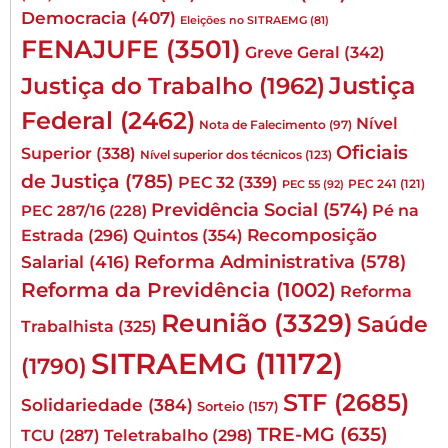
Democracia
(407)
Eleições no SITRAEMG
(81)
FENAJUFE
(3501)
Greve Geral
(342)
Justiça
Justiça do Trabalho
(1962)
Federal
(2462)
Nível
Nota de Falecimento
(97)
Oficiais
Superior
(338)
Nível superior dos técnicos
(123)
de Justiça
(785)
PEC 32
(339)
PEC 241
(121)
PEC 55
(92)
Previdência Social
(574)
Pé na
PEC 287/16
(228)
Quintos
(354)
Recomposição
Estrada
(296)
Reforma Administrativa
(578)
Salarial
(416)
Reforma da Previdência
(1002)
Reforma
Reunião
(3329)
Saúde
Trabalhista
(325)
SITRAEMG
(11172)
(1790)
STF
(2685)
Solidariedade
(384)
Sorteio
(157)
TRE-MG
(635)
TCU
(287)
Teletrabalho
(298)