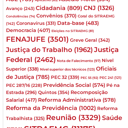
Aplicativo
(83)
CNJ
(1326)
Cidadania
(809)
Avanço
(243)
Convênios
(370)
Coral do SITRAEMG
Condolências
(74)
Data-base
(483)
Coronavírus
(331)
(142)
Democracia
(407)
Eleições no SITRAEMG
(81)
FENAJUFE
(3501)
Greve Geral
(342)
Justiça
Justiça do Trabalho
(1962)
Federal
(2462)
Nível
Nota de Falecimento
(97)
Oficiais
Superior
(338)
Nível superior dos técnicos
(123)
de Justiça
(785)
PEC 32
(339)
PEC 241
(121)
PEC 55
(92)
Previdência Social
(574)
Pé na
PEC 287/16
(228)
Quintos
(354)
Recomposição
Estrada
(296)
Reforma Administrativa
(578)
Salarial
(417)
Reforma da Previdência
(1002)
Reforma
Reunião
(3329)
Saúde
Trabalhista
(325)