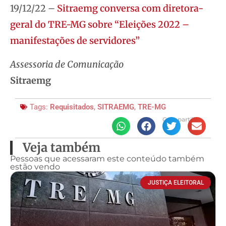
19/12/22 –
Sitraemg conversa com diretora-
geral do TRE-MG sobre “Eleições 2022 –
manifestações de servidores”
Assessoria de Comunicação
Sitraemg
Tags:
Requisitados
,
SITRAEMG
,
TRE-MG
Compartilhe
Veja também
Pessoas que acessaram este conteúdo também
estão vendo
JUSTIÇA ELEITORAL