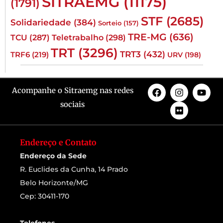
SITRAEMG
(11175)
(1791)
STF
(2685)
Solidariedade
(384)
Sorteio
(157)
TRE-MG
(636)
TCU
(287)
Teletrabalho
(298)
TRT
(3296)
TRT3
(432)
TRF6
(219)
URV
(198)
Acompanhe o Sitraemg nas redes
sociais
Endereço e Contato
Endereço da Sede
R. Euclides da Cunha, 14 Prado
Belo Horizonte/MG
Cep: 30411-170