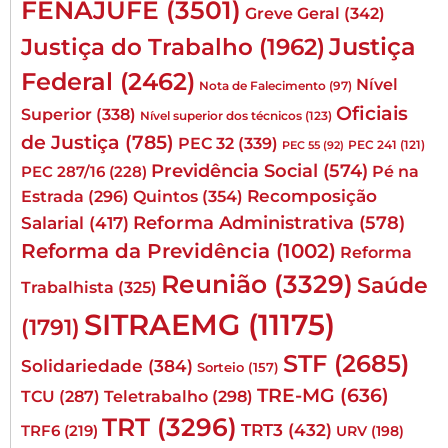
FENAJUFE
(3501)
Greve Geral
(342)
Justiça
Justiça do Trabalho
(1962)
Federal
(2462)
Nível
Nota de Falecimento
(97)
Oficiais
Superior
(338)
Nível superior dos técnicos
(123)
de Justiça
(785)
PEC 32
(339)
PEC 241
(121)
PEC 55
(92)
Previdência Social
(574)
Pé na
PEC 287/16
(228)
Quintos
(354)
Recomposição
Estrada
(296)
Reforma Administrativa
(578)
Salarial
(417)
Reforma da Previdência
(1002)
Reforma
Reunião
(3329)
Saúde
Trabalhista
(325)
SITRAEMG
(11175)
(1791)
STF
(2685)
Solidariedade
(384)
Sorteio
(157)
TRE-MG
(636)
TCU
(287)
Teletrabalho
(298)
TRT
(3296)
TRT3
(432)
TRF6
(219)
URV
(198)