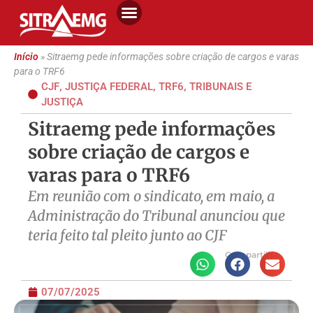
Início
»
Sitraemg pede informações sobre criação de cargos e varas
para o TRF6
CJF
,
JUSTIÇA FEDERAL
,
TRF6
,
TRIBUNAIS E
JUSTIÇA
Sitraemg pede informações
sobre criação de cargos e
varas para o TRF6
Em reunião com o sindicato, em maio, a
Administração do Tribunal anunciou que
teria feito tal pleito junto ao CJF
Compartilhe
07/07/2025