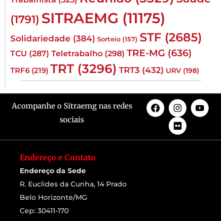
SITRAEMG
(11175)
(1791)
STF
(2685)
Solidariedade
(384)
Sorteio
(157)
TRE-MG
(636)
TCU
(287)
Teletrabalho
(298)
TRT
(3296)
TRT3
(432)
TRF6
(219)
URV
(198)
Acompanhe o Sitraemg nas redes
sociais
Endereço e Contato
Endereço da Sede
R. Euclides da Cunha, 14 Prado
Belo Horizonte/MG
Cep: 30411-170