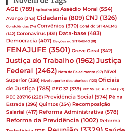
Nuvem de Tags
AGE
(789)
Assédio Moral
(554)
Aplicativo
(83)
CNJ
(1326)
Cidadania
(809)
Avanço
(243)
Convênios
(370)
Coral do SITRAEMG
Condolências
(74)
Data-base
(483)
Coronavírus
(331)
(142)
Democracia
(407)
Eleições no SITRAEMG
(81)
FENAJUFE
(3501)
Greve Geral
(342)
Justiça
Justiça do Trabalho
(1962)
Federal
(2462)
Nível
Nota de Falecimento
(97)
Oficiais
Superior
(338)
Nível superior dos técnicos
(123)
de Justiça
(785)
PEC 32
(339)
PEC 241
(121)
PEC 55
(92)
Previdência Social
(574)
Pé na
PEC 287/16
(228)
Quintos
(354)
Recomposição
Estrada
(296)
Reforma Administrativa
(578)
Salarial
(417)
Reforma da Previdência
(1002)
Reforma
Reunião
(3329)
Saúde
Trabalhista
(325)