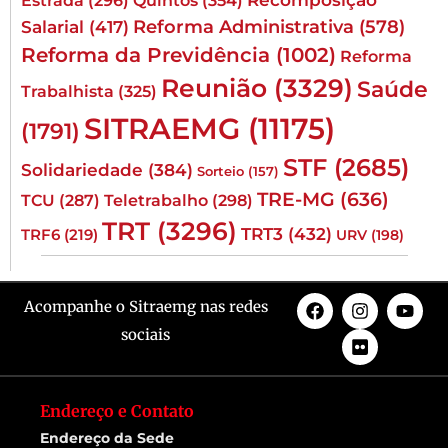
Estrada
(296)
Reforma Administrativa
(578)
Salarial
(417)
Reforma da Previdência
(1002)
Reforma
Reunião
(3329)
Saúde
Trabalhista
(325)
SITRAEMG
(11175)
(1791)
STF
(2685)
Solidariedade
(384)
Sorteio
(157)
TRE-MG
(636)
TCU
(287)
Teletrabalho
(298)
TRT
(3296)
TRT3
(432)
TRF6
(219)
URV
(198)
Acompanhe o Sitraemg nas redes
sociais
Endereço e Contato
Endereço da Sede