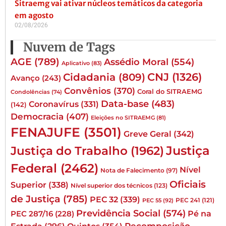
Sitraemg vai ativar núcleos temáticos da categoria
em agosto
02/08/2026
Nuvem de Tags
AGE
(789)
Assédio Moral
(554)
Aplicativo
(83)
CNJ
(1326)
Cidadania
(809)
Avanço
(243)
Convênios
(370)
Coral do SITRAEMG
Condolências
(74)
Data-base
(483)
Coronavírus
(331)
(142)
Democracia
(407)
Eleições no SITRAEMG
(81)
FENAJUFE
(3501)
Greve Geral
(342)
Justiça
Justiça do Trabalho
(1962)
Federal
(2462)
Nível
Nota de Falecimento
(97)
Oficiais
Superior
(338)
Nível superior dos técnicos
(123)
de Justiça
(785)
PEC 32
(339)
PEC 241
(121)
PEC 55
(92)
Previdência Social
(574)
Pé na
PEC 287/16
(228)
Quintos
(354)
Recomposição