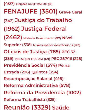
(407)
Eleições no SITRAEMG
(81)
FENAJUFE
(3501)
Greve Geral
Justiça do Trabalho
(342)
Justiça Federal
(1962)
(2462)
Nível
Nota de Falecimento
(97)
Superior
(338)
Nível superior dos técnicos
(123)
Oficiais de Justiça
(785)
PEC 32
(339)
PEC 287/16
(228)
PEC 241
(121)
PEC 55
(92)
Previdência Social
(574)
Pé na
Quintos
(354)
Estrada
(296)
Recomposição Salarial
(416)
Reforma Administrativa
(578)
Reforma da Previdência
(1002)
Reforma Trabalhista
(325)
Reunião
(3329)
Saúde