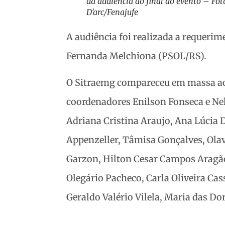
da audiência ao final do evento – Fot
D’arc/Fenajufe
A audiência foi realizada a requeri
Fernanda Melchiona (PSOL/RS).
O Sitraemg compareceu em massa ao
coordenadores Enilson Fonseca e Nels
Adriana Cristina Araujo, Ana Lúcia 
Appenzeller, Tâmisa Gonçalves, Olav
Garzon, Hilton Cesar Campos Aragão
Olegário Pacheco, Carla Oliveira Cas
Geraldo Valério Vilela, Maria das Do