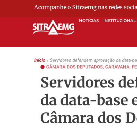
Acompanhe o Sitraemg nas redes socia
NOTÍCIAS
INSTITUCIONAL
Início
»
Servidores defendem aprovação da data-b
CÂMARA DOS DEPUTADOS
,
CARAVANA
,
F
Servidores d
da data-base 
Câmara dos D