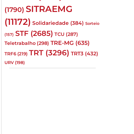
SITRAEMG
(1790)
(11172)
Solidariedade
(384)
Sorteio
STF
(2685)
TCU
(287)
(157)
TRE-MG
(635)
Teletrabalho
(298)
TRT
(3296)
TRT3
(432)
TRF6
(219)
URV
(198)