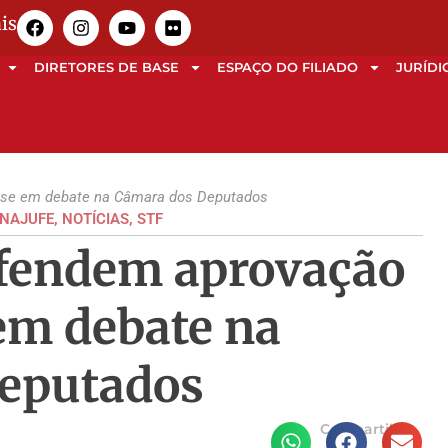
is
DIRETORES DE BASE
ESPAÇO DO FILIADO
JURÍDI
ase em debate na Câmara dos Deputados
ENAJUFE
,
NOTÍCIAS
,
STF
efendem aprovação
em debate na
eputados
Compartilhe