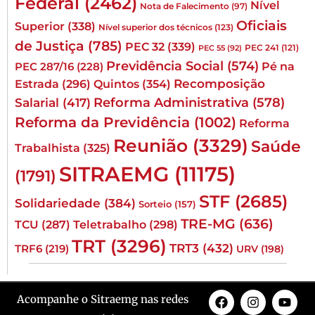
Federal
(2462)
Nível
Nota de Falecimento
(97)
Oficiais
Superior
(338)
Nível superior dos técnicos
(123)
de Justiça
(785)
PEC 32
(339)
PEC 241
(121)
PEC 55
(92)
Previdência Social
(574)
Pé na
PEC 287/16
(228)
Quintos
(354)
Recomposição
Estrada
(296)
Reforma Administrativa
(578)
Salarial
(417)
Reforma da Previdência
(1002)
Reforma
Reunião
(3329)
Saúde
Trabalhista
(325)
SITRAEMG
(11175)
(1791)
STF
(2685)
Solidariedade
(384)
Sorteio
(157)
TRE-MG
(636)
TCU
(287)
Teletrabalho
(298)
TRT
(3296)
TRT3
(432)
TRF6
(219)
URV
(198)
Acompanhe o Sitraemg nas redes