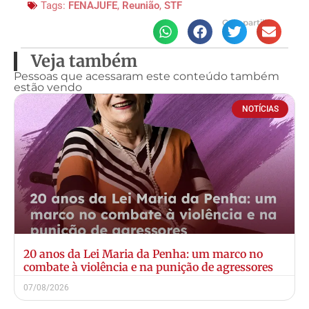
Tags:
FENAJUFE
,
Reunião
,
STF
Compartilhe
Veja também
Pessoas que acessaram este conteúdo também
estão vendo
NOTÍCIAS
20 anos da Lei Maria da Penha: um marco no
combate à violência e na punição de agressores
07/08/2026