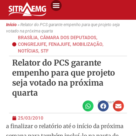
Início
»
Relator do PCS garante empenho para que projeto seja
votado na próxima quarta
BRASÍLIA
,
CÂMARA DOS DEPUTADOS
,
CONGREJUFE
,
FENAJUFE
,
MOBILIZAÇÃO
,
NOTÍCIAS
,
STF
Relator do PCS garante
empenho para que projeto
seja votado na próxima
quarta
Compartilhe
25/03/2010
a finalizar o relatório até o início da próxima
semana para também incluí-lo na pauta de