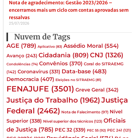
Nota de agradecimento: Gestão 2023/2026 –
encerramos mais um ciclo com contas aprovadas sem
ressalvas
25/07/2026
Nuvem de Tags
AGE
(789)
Assédio Moral
(554)
Aplicativo
(83)
CNJ
(1326)
Cidadania
(809)
Avanço
(243)
Convênios
(370)
Coral do SITRAEMG
Condolências
(74)
Data-base
(483)
Coronavírus
(331)
(142)
Democracia
(407)
Eleições no SITRAEMG
(81)
FENAJUFE
(3501)
Greve Geral
(342)
Justiça
Justiça do Trabalho
(1962)
Federal
(2462)
Nível
Nota de Falecimento
(97)
Oficiais
Superior
(338)
Nível superior dos técnicos
(123)
de Justiça
(785)
PEC 32
(339)
PEC 241
(121)
PEC 55
(92)