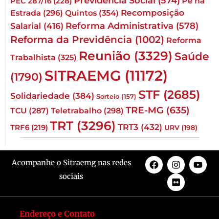
Previdência Social
(574)
Pé na
PEC 287/16
(228)
Quintos
(354)
Recomposição
Estrada
(296)
Reforma Administrativa
(578)
Salarial
(416)
Reforma da Previdência
(1002)
Reforma
Reunião
(3329)
Saúde
Trabalhista
(325)
SITRAEMG
(11172)
(1790)
STF
(2685)
Solidariedade
(384)
Sorteio
(157)
TRE-MG
(635)
TCU
(287)
Teletrabalho
(298)
TRT
(3296)
TRT3
(432)
TRF6
(219)
URV
(198)
Acompanhe o Sitraemg nas redes
sociais
Endereço e Contato