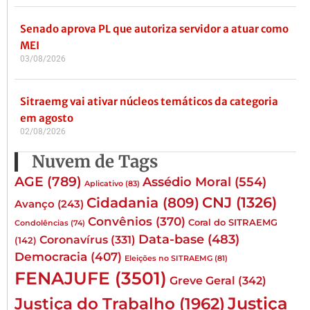
Senado aprova PL que autoriza servidor a atuar como
MEI
03/08/2026
Sitraemg vai ativar núcleos temáticos da categoria
em agosto
02/08/2026
Nuvem de Tags
AGE
(789)
Assédio Moral
(554)
Aplicativo
(83)
CNJ
(1326)
Cidadania
(809)
Avanço
(243)
Convênios
(370)
Coral do SITRAEMG
Condolências
(74)
Data-base
(483)
Coronavírus
(331)
(142)
Democracia
(407)
Eleições no SITRAEMG
(81)
FENAJUFE
(3501)
Greve Geral
(342)
Justiça
Justiça do Trabalho
(1962)