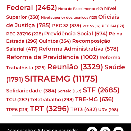
Federal
(2462)
Nível
Nota de Falecimento
(97)
Oficiais
Superior
(338)
Nível superior dos técnicos
(123)
de Justiça
(785)
PEC 32
(339)
PEC 241
(121)
PEC 55
(92)
Previdência Social
(574)
Pé na
PEC 287/16
(228)
Quintos
(354)
Recomposição
Estrada
(296)
Reforma Administrativa
(578)
Salarial
(417)
Reforma da Previdência
(1002)
Reforma
Reunião
(3329)
Saúde
Trabalhista
(325)
SITRAEMG
(11175)
(1791)
STF
(2685)
Solidariedade
(384)
Sorteio
(157)
TRE-MG
(636)
TCU
(287)
Teletrabalho
(298)
TRT
(3296)
TRT3
(432)
TRF6
(219)
URV
(198)
Acompanhe o Sitraemg nas redes