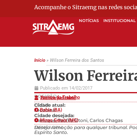
Acompanhe o Sitraemg nas redes socia
NOTÍCIAS
INSTITUCIONAL
Início
»
Wilson Ferreira dos Santos
Wilson Ferreir
Publicado em
14/02/2017
POSIÇÃO
Justiça do Trabalho
Técnico judiciário
LOCAL
Cidade atual:
Jacobina
Bahia (BA)
Cidade desejada:
Nanuque, Teófilo Otoni, Carlos Chagas
Minas Gerais (MG)
MENSAGEM
Desejo remoção para qualquer tribunal. Pod
Espírito Santo.