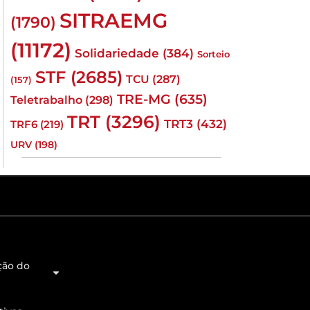
SITRAEMG
(1790)
(11172)
Solidariedade
(384)
Sorteio
STF
(2685)
TCU
(287)
(157)
TRE-MG
(635)
Teletrabalho
(298)
TRT
(3296)
TRT3
(432)
TRF6
(219)
URV
(198)
ção do