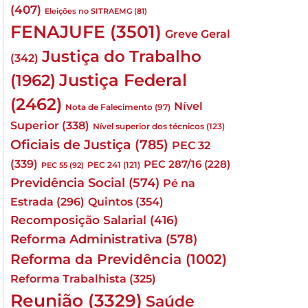
(407)
Eleições no SITRAEMG
(81)
FENAJUFE
(3501)
Greve Geral
Justiça do Trabalho
(342)
Justiça Federal
(1962)
(2462)
Nível
Nota de Falecimento
(97)
Superior
(338)
Nível superior dos técnicos
(123)
Oficiais de Justiça
(785)
PEC 32
(339)
PEC 287/16
(228)
PEC 241
(121)
PEC 55
(92)
Previdência Social
(574)
Pé na
Quintos
(354)
Estrada
(296)
Recomposição Salarial
(416)
Reforma Administrativa
(578)
Reforma da Previdência
(1002)
Reforma Trabalhista
(325)
Reunião
(3329)
Saúde