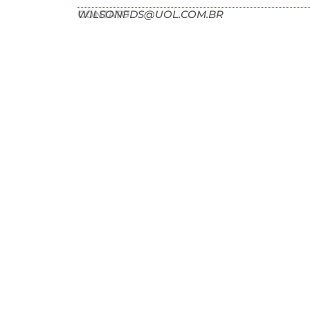
CONTATO
WILSONFDS@UOL.COM.BR