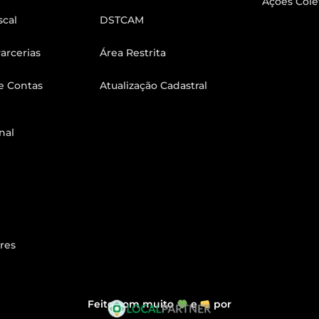
Ações Cole
scal
DSTCAM
arcerias
Área Restrita
e Contas
Atualização Cadastral
nal
res
Feito com muito
e
por