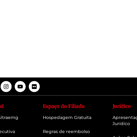
al
Espaço do Filiado
Jurídico
 Sitraemg
Hospedagem Gratuita
Apresenta
Jurídico
ecutiva
Regras de reembolso