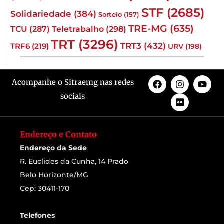
STF
(2685)
Solidariedade
(384)
Sorteio
(157)
TRE-MG
(635)
TCU
(287)
Teletrabalho
(298)
TRT
(3296)
TRT3
(432)
TRF6
(219)
URV
(198)
Acompanhe o Sitraemg nas redes
sociais
Endereço e Contato
Endereço da Sede
R. Euclides da Cunha, 14 Prado
Belo Horizonte/MG
Cep: 30411-170
Telefones