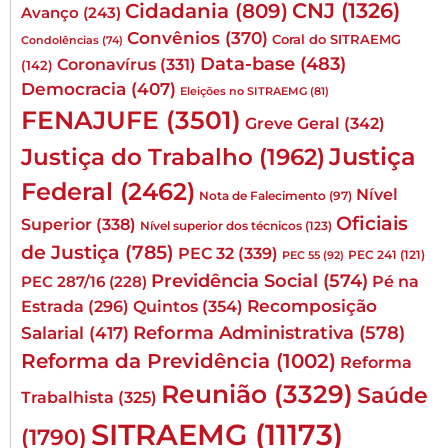
CNJ
(1326)
Cidadania
(809)
Avanço
(243)
Convênios
(370)
Coral do SITRAEMG
Condolências
(74)
Data-base
(483)
Coronavírus
(331)
(142)
Democracia
(407)
Eleições no SITRAEMG
(81)
FENAJUFE
(3501)
Greve Geral
(342)
Justiça
Justiça do Trabalho
(1962)
Federal
(2462)
Nível
Nota de Falecimento
(97)
Oficiais
Superior
(338)
Nível superior dos técnicos
(123)
de Justiça
(785)
PEC 32
(339)
PEC 241
(121)
PEC 55
(92)
Previdência Social
(574)
Pé na
PEC 287/16
(228)
Quintos
(354)
Recomposição
Estrada
(296)
Reforma Administrativa
(578)
Salarial
(417)
Reforma da Previdência
(1002)
Reforma
Reunião
(3329)
Saúde
Trabalhista
(325)
SITRAEMG
(11173)
(1790)