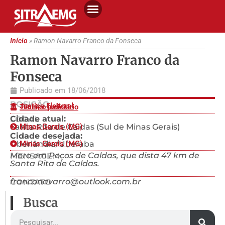
Início
»
Ramon Navarro Franco da Fonseca
Ramon Navarro Franco da
Fonseca
Publicado em
18/06/2018
POSIÇÃO
Justiça Eleitoral
Técnico judiciário
Cidade atual:
LOCAL
Santa Rita de Caldas (Sul de Minas Gerais)
Minas Gerais (MG)
Cidade desejada:
Uberlândia/Uberaba
Minas Gerais (MG)
Moro em Poços de Caldas, que dista 47 km de
MENSAGEM
Santa Rita de Caldas.
franconavarro@outlook.com.br
CONTATO
Busca