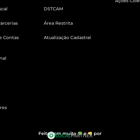
Ações Cole
scal
DSTCAM
arcerias
Área Restrita
e Contas
Atualização Cadastral
nal
res
Feito com muito
e
por