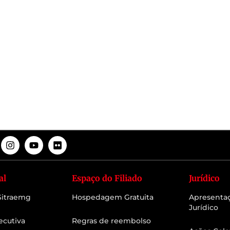
al
Espaço do Filiado
Jurídico
 Sitraemg
Hospedagem Gratuita
Apresenta
Jurídico
ecutiva
Regras de reembolso