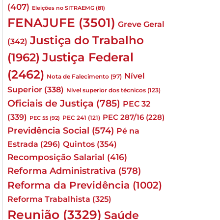
(407)
Eleições no SITRAEMG
(81)
FENAJUFE
(3501)
Greve Geral
Justiça do Trabalho
(342)
Justiça Federal
(1962)
(2462)
Nível
Nota de Falecimento
(97)
Superior
(338)
Nível superior dos técnicos
(123)
Oficiais de Justiça
(785)
PEC 32
(339)
PEC 287/16
(228)
PEC 241
(121)
PEC 55
(92)
Previdência Social
(574)
Pé na
Quintos
(354)
Estrada
(296)
Recomposição Salarial
(416)
Reforma Administrativa
(578)
Reforma da Previdência
(1002)
Reforma Trabalhista
(325)
Reunião
(3329)
Saúde