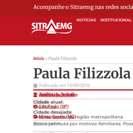
Acompanhe o Sitraemg nas redes socia
NOTÍCIAS
INSTITUCIONAL
Início
»
Paula Filizzola
Paula Filizzola
Publicado em
15/09/2016
POSIÇÃO
Justiça do Trabalho
Analista judiciário
LOCAL
Cidade atual:
São Paulo
São Paulo (SP)
Cidade desejada:
Belo Horizonte ou região metropolitana
Minas Gerais (MG)
MENSAGEM
Busco permuta por motivos familiares. Possi