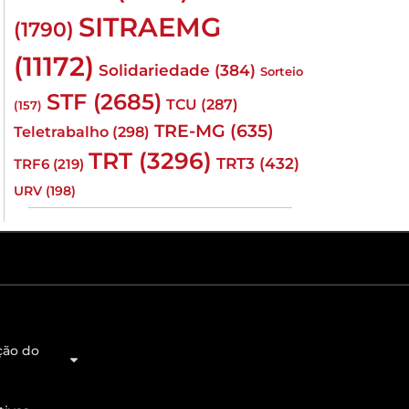
SITRAEMG
(1790)
(11172)
Solidariedade
(384)
Sorteio
STF
(2685)
TCU
(287)
(157)
TRE-MG
(635)
Teletrabalho
(298)
TRT
(3296)
TRT3
(432)
TRF6
(219)
URV
(198)
ção do