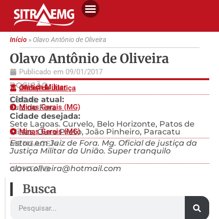
Início
»
Olavo Antônio de Oliveira
Olavo Antônio de Oliveira
Publicado em
09/01/2017
POSIÇÃO
Justiça Militar
Oficial de Justiça
Cidade atual:
LOCAL
Juiz de Fora
Minas Gerais (MG)
Cidade desejada:
Sete Lagoas. Curvelo, Belo Horizonte, Patos de
Minas, Ouro Preto, João Pinheiro, Paracatu
Minas Gerais (MG)
Estou em Juiz de Fora. Mg. Oficial de justiça da
MENSAGEM
Justiça Militar da União. Super tranquilo
olavo.oliveira@hotmail.com
CONTATO
Busca