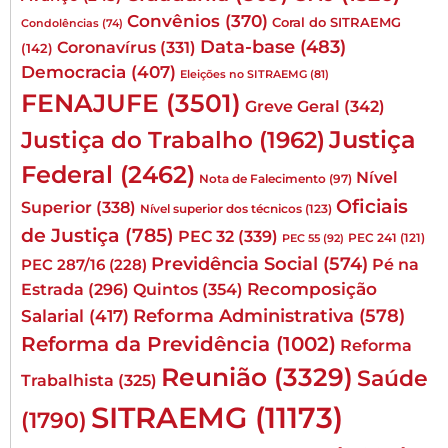
Convênios
(370)
Coral do SITRAEMG
Condolências
(74)
Data-base
(483)
Coronavírus
(331)
(142)
Democracia
(407)
Eleições no SITRAEMG
(81)
FENAJUFE
(3501)
Greve Geral
(342)
Justiça
Justiça do Trabalho
(1962)
Federal
(2462)
Nível
Nota de Falecimento
(97)
Oficiais
Superior
(338)
Nível superior dos técnicos
(123)
de Justiça
(785)
PEC 32
(339)
PEC 241
(121)
PEC 55
(92)
Previdência Social
(574)
Pé na
PEC 287/16
(228)
Quintos
(354)
Recomposição
Estrada
(296)
Reforma Administrativa
(578)
Salarial
(417)
Reforma da Previdência
(1002)
Reforma
Reunião
(3329)
Saúde
Trabalhista
(325)
SITRAEMG
(11173)
(1790)