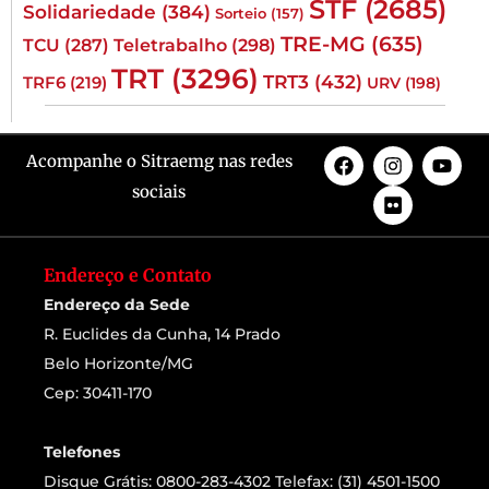
STF
(2685)
Solidariedade
(384)
Sorteio
(157)
TRE-MG
(635)
TCU
(287)
Teletrabalho
(298)
TRT
(3296)
TRT3
(432)
TRF6
(219)
URV
(198)
Acompanhe o Sitraemg nas redes
sociais
Endereço e Contato
Endereço da Sede
R. Euclides da Cunha, 14 Prado
Belo Horizonte/MG
Cep: 30411-170
Telefones
Disque Grátis: 0800-283-4302 Telefax: (31) 4501-1500