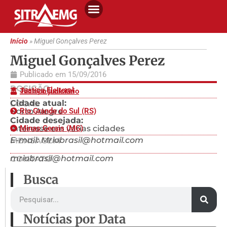
Início
»
Miguel Gonçalves Perez
Miguel Gonçalves Perez
Publicado em
15/09/2016
POSIÇÃO
Justiça Eleitoral
Técnico judiciário
Cidade atual:
LOCAL
Porto Alegre
Rio Grande do Sul (RS)
Cidade desejada:
Interesse em várias cidades
Minas Gerais (MG)
E-mail: Mriobrasil@hotmail.com
MENSAGEM
mriobrasil@hotmail.com
CONTATO
Busca
Notícias por Data