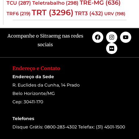
TRE-MG
(636)
TCU
(287)
Teletrabalho
(298)
TRT
(3296)
TRT3
(432)
TRF6
(219)
URV
(198)
Acompanhe o Sitraemg nas redes
sociais
Endereço e Contato
Endereço da Sede
R. Euclides da Cunha, 14 Prado
Belo Horizonte/MG
Cep: 30411-170
Telefones
Disque Grátis: 0800-283-4302 Telefax: (31) 4501-1500