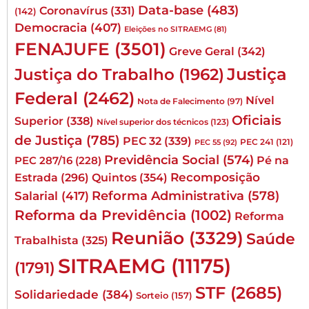
Data-base
(483)
Coronavírus
(331)
(142)
Democracia
(407)
Eleições no SITRAEMG
(81)
FENAJUFE
(3501)
Greve Geral
(342)
Justiça
Justiça do Trabalho
(1962)
Federal
(2462)
Nível
Nota de Falecimento
(97)
Oficiais
Superior
(338)
Nível superior dos técnicos
(123)
de Justiça
(785)
PEC 32
(339)
PEC 241
(121)
PEC 55
(92)
Previdência Social
(574)
Pé na
PEC 287/16
(228)
Quintos
(354)
Recomposição
Estrada
(296)
Reforma Administrativa
(578)
Salarial
(417)
Reforma da Previdência
(1002)
Reforma
Reunião
(3329)
Saúde
Trabalhista
(325)
SITRAEMG
(11175)
(1791)
STF
(2685)
Solidariedade
(384)
Sorteio
(157)